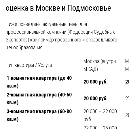
оценка в Москве и Подмосковье
Ниже приведены актуальные цены для
профессиональной компании (Федерация Судебных
Экспертов) как пример прозрачного и справедливого
ценообразования.
Москва (внутри
М
Тип квартиры / Услуга
МКАД)
М
1-комнатная квартира (до 40
20 000 руб.
2
кв.м)
2-комнатная квартира (40-60
20 000 руб.
2
кв.м)
3-комнатная квартира (60-80
20 000 – 22 000
2
кв.м)
руб.
22 000 – 25 000