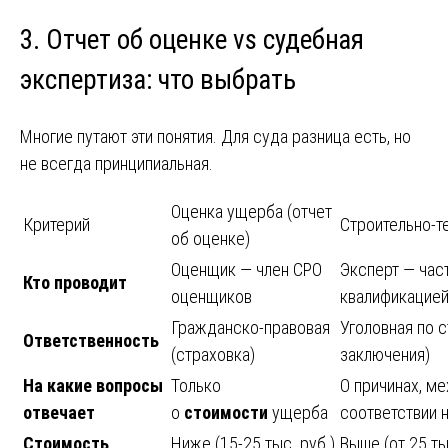
3. Отчет об оценке vs судебная
экспертиза: что выбрать
Многие путают эти понятия. Для суда разница есть, но
не всегда принципиальная.
Оценка ущерба (отчет
Критерий
Строительно-т
об оценке)
Оценщик — член СРО
Эксперт — час
Кто проводит
оценщиков
квалификацией
Гражданско-правовая
Уголовная по с
Ответственность
(страховка)
заключения)
На какие вопросы
Только
О причинах, ме
отвечает
о
стоимости
ущерба
соответствии 
Стоимость
Ниже (15-25 тыс. руб.)
Выше (от 25 ты