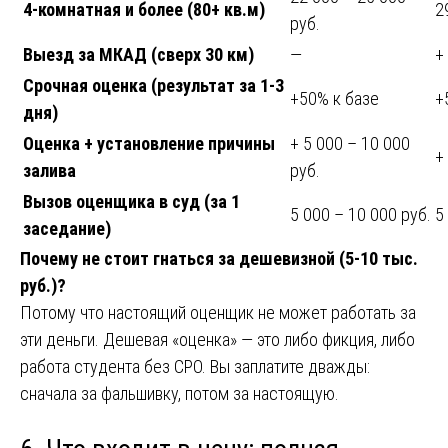
4-комнатная и более (80+ кв.м)
2
руб.
Выезд за МКАД (сверх 30 км)
—
+
Срочная оценка (результат за 1-3
+50% к базе
+
дня)
Оценка + установление причины
+ 5 000 – 10 000
+
залива
руб.
Вызов оценщика в суд (за 1
5 000 – 10 000 руб.
5
заседание)
Почему не стоит гнаться за дешевизной (5-10 тыс.
руб.)?
Потому что настоящий оценщик не может работать за
эти деньги. Дешевая «оценка» — это либо фикция, либо
работа студента без СРО. Вы заплатите дважды:
сначала за фальшивку, потом за настоящую.