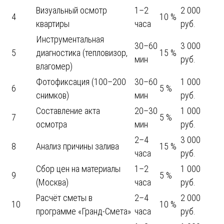
Визуальный осмотр
1–2
2 000
4
10 %
квартиры
часа
руб.
Инструментальная
30–60
3 000
5
диагностика (тепловизор,
15 %
мин
руб.
влагомер)
Фотофиксация (100–200
30–60
1 000
6
5 %
снимков)
мин
руб.
Составление акта
20–30
1 000
7
5 %
осмотра
мин
руб.
2–4
3 000
8
Анализ причины залива
15 %
часа
руб.
Сбор цен на материалы
1–2
1 000
9
5 %
(Москва)
часа
руб.
Расчёт сметы в
2–4
2 000
10
10 %
программе «Гранд-Смета»
часа
руб.