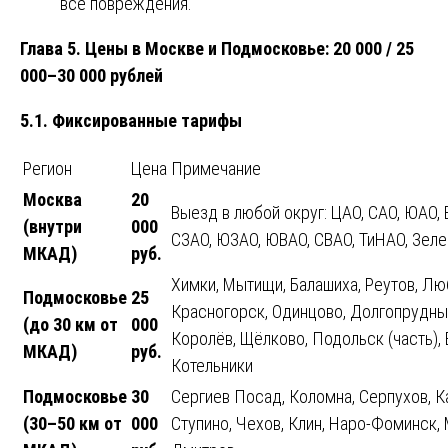
все повреждения.
Глава 5. Цены в Москве и Подмосковье: 20 000 / 25
000–30 000 рублей
5.1. Фиксированные тарифы
Регион
Цена
Примечание
Москва
20
Выезд в любой округ: ЦАО, САО, ЮАО, 
(внутри
000
СЗАО, ЮЗАО, ЮВАО, СВАО, ТиНАО, Зел
МКАД)
руб.
Химки, Мытищи, Балашиха, Реутов, Л
Подмосковье
25
Красногорск, Одинцово, Долгопрудны
(до 30 км от
000
Королёв, Щёлково, Подольск (часть), 
МКАД)
руб.
Котельники
Подмосковье
30
Сергиев Посад, Коломна, Серпухов, К
(30–50 км от
000
Ступино, Чехов, Клин, Наро-Фоминск,