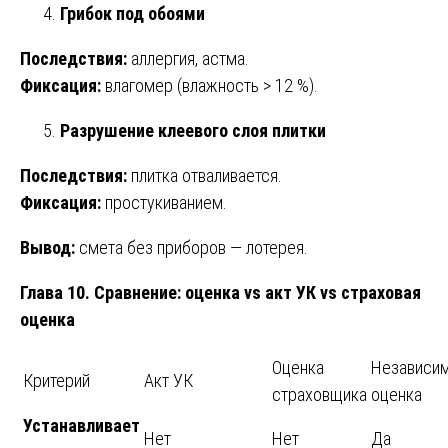
Грибок под обоями
Последствия:
аллергия, астма.
Фиксация:
влагомер (влажность > 12 %).
Разрушение клеевого слоя плитки
Последствия:
плитка отваливается.
Фиксация:
простукиванием.
Вывод:
смета без приборов — лотерея.
Глава 10. Сравнение: оценка vs акт УК vs страховая
оценка
Оценка
Независи
Критерий
Акт УК
страховщика
оценка
Устанавливает
Нет
Нет
Да