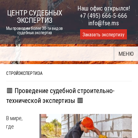
Skip
Наш офис открылся!
ЦЕНТР СУДЕБНЫХ
to
+7 (495) 666-5-666
ЭКСПЕРТИЗ
content
info@fse.ms
Мы проводим более 30-ти видов
судебных экспертиз
Заказать экспертизу
МЕНЮ
СТРОЙЭКСПЕРТИЗА
🟥 Проведение судебной строительно-
технической экспертизы 🟥
В мире,
где