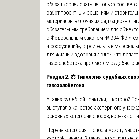
обязан исследовать не только соответс
работ проектным решениям и строитель
материалов, включая их радиационно-гиг
обязательным требованием для объектов
с Федеральным законом № 384-ФЗ «Техн
и сооружений», строительные материал
для жизни и здоровья людей, что делае
газозолобетона предметом судебного и
Раздел 2.
⚖️
Типология судебных спор
газозолобетона
Анализ судебной практики, в которой С
выступал в качестве экспертного учреж
основных категорий споров, возникающи
Первая категория — споры между участн
застройщиками. В таких делах предмето