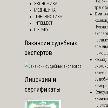
(турбин
ЭКОНОМИКА
трансф
МЕДИЦИНА
Дмитри
ЛИНГВИСТИКА
Козлов
INTELLECT
Нужна 
LIBRARY
эксперт
предме
Вакансии судебных
аренды
экспертов
помеще.
Вера
Зд
сколько
какие 
Лицензии и
судебн
измерен
сертификаты
Консул
химиче
по сле