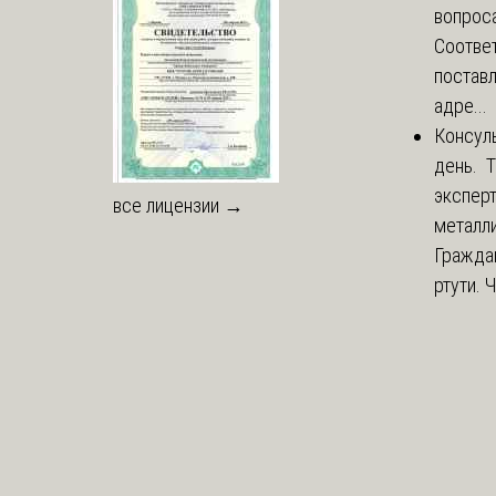
вопроса
Соответ
постав
адре...
Консул
день. 
экспер
все лицензии →
металли
Гражда
ртути. 