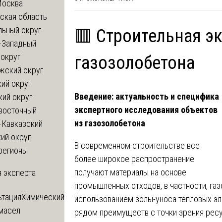
Москва
ская область
льный округ
🟥 Строительная э
-Западный
округ
газозолобетона
жский округ
ий округ
Введение: актуальность и специфика
кий округ
экспертного исследования объектов
восточный
из газозолобетона
-Кавказский
ий округ
В современном строительстве все
регионы
более широкое распространение
получают материалы на основе
 эксперта
промышленных отходов, в частности, газ
ьтация
Химический
использованием золы-уноса тепловых эл
 масел
рядом преимуществ с точки зрения рес