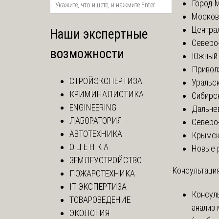
Город 
Москов
Центра
Наши экспертные
Северо
возможности
Южный 
Привол
СТРОЙЭКСПЕРТИЗА
Уральск
КРИМИНАЛИСТИКА
Сибирс
ENGINEERING
Дальне
ЛАБОРАТОРИЯ
Северо
АВТОТЕХНИКА
Крымск
О Ц Е Н К А
Новые 
ЗЕМЛЕУСТРОЙСТВО
Консультация
ПОЖАРОТЕХНИКА
IT ЭКСПЕРТИЗА
Консул
ТОВАРОВЕДЕНИЕ
анализ
ЭКОЛОГИЯ