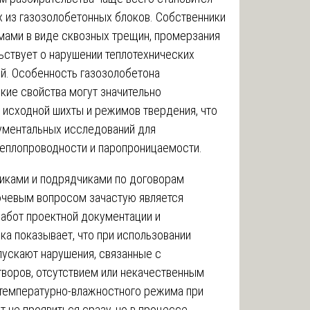
 из газозолобетонных блоков. Собственники
мами в виде сквозных трещин, промерзания
льствует о нарушении теплотехнических
й. Особенность газозолобетона
ские свойства могут значительно
а исходной шихты и режимов твердения, что
ументальных исследований для
теплопроводности и паропроницаемости.
чиками и подрядчиками по договорам
лючевым вопросом зачастую является
абот проектной документации и
ка показывает, что при использовании
ускают нарушения, связанные с
воров, отсутствием или некачественным
температурно-влажностного режима при
т не проявиться сразу, но в процессе