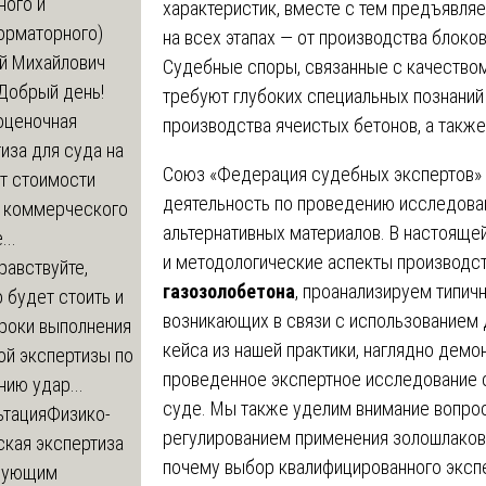
ного и
характеристик, вместе с тем предъявля
орматорного)
на всех этапах — от производства блоко
й Михайлович
Судебные споры, связанные с качеством
Добрый день!
требуют глубоких специальных познаний 
оценочная
производства ячеистых бетонов, а также
иза для суда на
Союз «Федерация судебных экспертов» 
т стоимости
деятельность по проведению исследован
 коммерческого
альтернативных материалов. В настоящ
..
и методологические аспекты производс
равствуйте,
газозолобетона
, проанализируем типич
 будет стоить и
возникающих в связи с использованием 
сроки выполнения
кейса из нашей практики, наглядно дем
ой экспертизы по
проведенное экспертное исследование 
ию удар...
суде. Мы также уделим внимание вопро
ьтация
Физико-
регулированием применения золошлаковы
ская экспертиза
почему выбор квалифицированного эксп
дующим