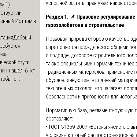
успешной защиты прав участников строи
м:1)
ствует ли
Раздел 1.
📌
Правовое регулирование 
ленный Истцом в
газозолобетона в строительстве
ьтация
Добрый
Правовая природа споров о качестве зда
Требуется
определяется прежде всего общими пол
тиза
о подряде, договоре строительного подр
ческой ртути.
также специальными нормами техническо
нин нашел 6 кг.
традиционных материалов, применение г
Чтобы с...
обусловленную тем, что данный материа
техногенных отходов, что налагает доп
безопасности и пригодности для исполь
Нормативную базу, регламентирующую п
составляют:
• ГОСТ 31359-2007 «Бетоны ячеистые ав
условия», который распространяется на 