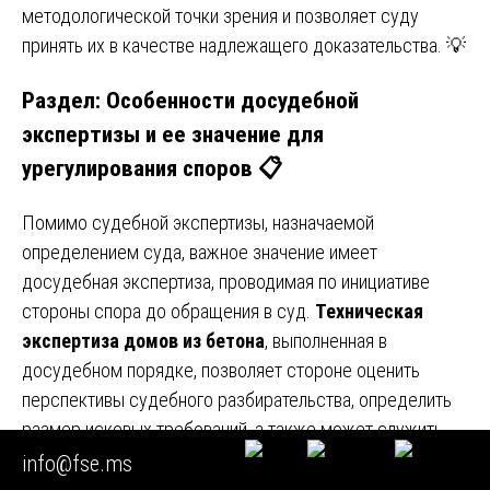
методологической точки зрения и позволяет суду
принять их в качестве надлежащего доказательства. 💡
Раздел: Особенности досудебной
экспертизы и ее значение для
урегулирования споров 📋
Помимо судебной экспертизы, назначаемой
определением суда, важное значение имеет
досудебная экспертиза, проводимая по инициативе
стороны спора до обращения в суд.
Техническая
экспертиза домов из бетона
, выполненная в
досудебном порядке, позволяет стороне оценить
перспективы судебного разбирательства, определить
размер исковых требований, а также может служить
основанием для направления претензии и
info@fse.ms
урегулирования спора без обращения в суд. 📑