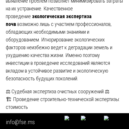
выявление проблем позволяет минимизировать затраты
на их устранение. Качественное
проведение
экологическая экспертиза
почв
возможно лишь с участием профессионалов,
обладающих необходимыми знаниями и
оборудованием. Игнорирование экологических
факторов неизбежно ведет к деградации земель и
ухудшению качества жизни. Именно поэтому
инвестиции в проведение исследований являются
вкладом в устойчивое развитие и экологическую
безопасность будущих поколений.
Навигация
⚖️ Судебная экспертиза очистных сооружений ⚖️
🏗️ Проведение строительно-технической экспертизы:
по
стоимость
записям
Похожие статьи
info@fse.ms