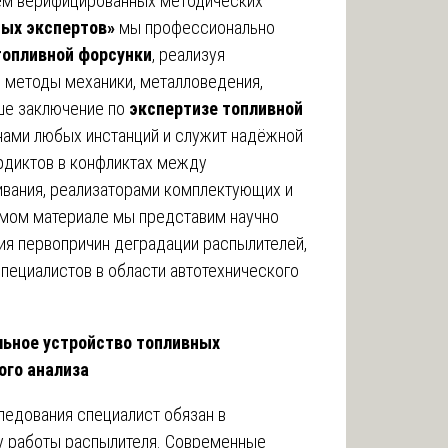
ем верифицированных методических
ых экспертов»
мы профессионально
топливной форсунки
, реализуя
методы механики, металловедения,
аше заключение по
экспертизе топливной
ами любых инстанций и служит надёжной
рдиктов в конфликтах между
ивания, реализаторами комплектующих и
емом материале мы представим научно
я первопричин деградации распылителей,
пециалистов в области автотехнического
льное устройство топливных
ого анализа
ледования специалист обязан в
ку работы распылителя. Современные