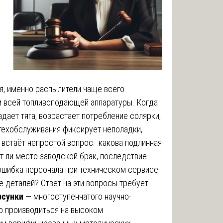
я, именно распылители чаще всего
 всей топливоподающей аппаратуры. Когда
адает тяга, возрастает потребление солярки,
 техобслуживания фиксирует неполадки,
встаёт непростой вопрос: какова подлинная
т ли место заводской брак, последствие
ошибка персонала при техническом сервисе
 деталей? Ответ на эти вопросы требует
рсунки
— многоступенчатого научно-
о производиться на высоком