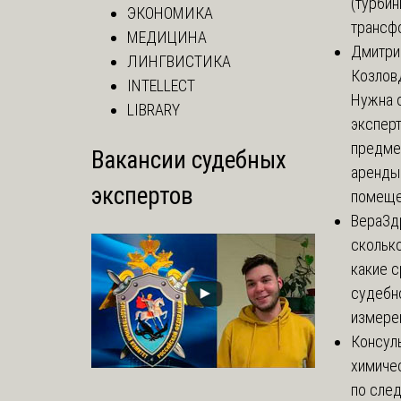
(турбин
ЭКОНОМИКА
трансф
МЕДИЦИНА
Дмитри
ЛИНГВИСТИКА
Козлов
INTELLECT
Нужна 
LIBRARY
эксперт
предме
Вакансии судебных
аренды
экспертов
помеще.
Вера
Зд
сколько
какие 
судебн
измерен
Консул
химиче
по сле