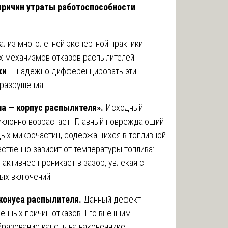
причин утраты работоспособности
ализ многолетней экспертной практики
х механизмов отказов распылителей.
ки
— надёжно дифференцировать эти
 разрушения.
а — корпус распылителя».
Исходный
уклонно возрастает. Главный повреждающий
дых микрочастиц, содержащихся в топливной
ственно зависит от температуры топлива:
активнее проникает в зазор, увлекая с
ых включений.
конуса распылителя.
Данный дефект
ённых причин отказов. Его внешним
разование капель на наконечнике