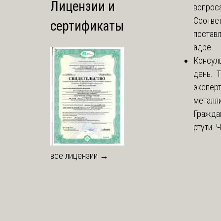
Лицензии и
вопроса
Соответ
сертификаты
постав
адре...
Консул
день. 
экспер
металли
Гражда
ртути. 
все лицензии →