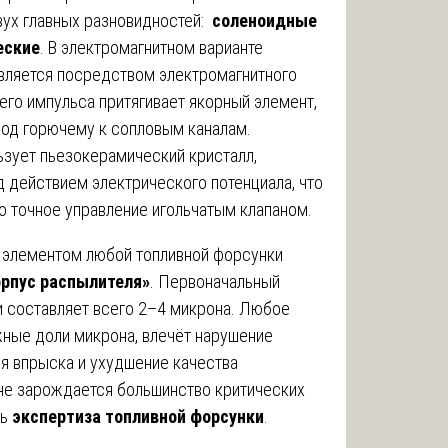
вух главных разновидностей:
соленоидные
еские
. В электромагнитном варианте
ляется посредством электромагнитного
его импульса притягивает якорный элемент,
ход горючему к сопловым каналам.
зует пьезокерамический кристалл,
 действием электрического потенциала, что
 точное управление игольчатым клапаном.
 элементом любой топливной форсунки
орпус распылителя»
. Первоначальный
и составляет всего 2–4 микрона. Любое
жные доли микрона, влечёт нарушение
ия впрыска и ухудшение качества
оне зарождается большинство критических
ть
экспертиза топливной форсунки
.