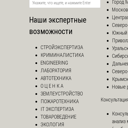
Город 
Москов
Центра
Наши экспертные
Северо
возможности
Южный 
Привол
СТРОЙЭКСПЕРТИЗА
Уральск
КРИМИНАЛИСТИКА
Сибирс
ENGINEERING
Дальне
ЛАБОРАТОРИЯ
Северо
АВТОТЕХНИКА
Крымск
О Ц Е Н К А
Новые 
ЗЕМЛЕУСТРОЙСТВО
Консультация
ПОЖАРОТЕХНИКА
IT ЭКСПЕРТИЗА
Консул
ТОВАРОВЕДЕНИЕ
анализ
ЭКОЛОГИЯ