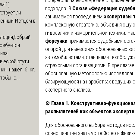
профессиональном уровне с применени
м:1)
подходов. В
Союзе «Федерация судебн
ствует ли
занимаемся проведением
экспертизы 
ленный Истцом в
комплексную стратегию, объединяющую 
гидравлики и измерительной техники. Н
ьтация
Добрый
форсунки
принимается судебными орган
Требуется
опорой для вынесения обоснованных ве
тиза
автомобилистами, станциями техобслуж
ческой ртути.
страховыми организациями. В предлага
нин нашел 6 кг.
обоснованную методологию исследовани
Чтобы с...
базирующуюся на наработках ведущих с
экспертного анализа.
⚙️
Глава 1. Конструктивно-функциона
распылителей как объектов экспертн
Для обоснованного выбора методов исс
совершенстве знать устройство и физи