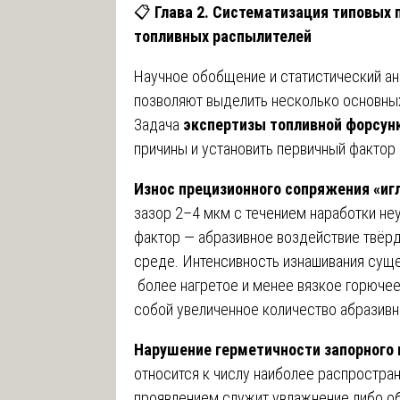
📋
Глава 2. Систематизация типовых 
топливных распылителей
Научное обобщение и статистический ан
позволяют выделить несколько основны
Задача
экспертизы топливной форсун
причины и установить первичный фактор
Износ прецизионного сопряжения «игл
зазор 2–4 мкм с течением наработки не
фактор — абразивное воздействие твёр
среде. Интенсивность изнашивания суще
более нагретое и менее вязкое горючее 
собой увеличенное количество абразивн
Нарушение герметичности запорного 
относится к числу наиболее распростран
проявлением служит увлажнение либо об