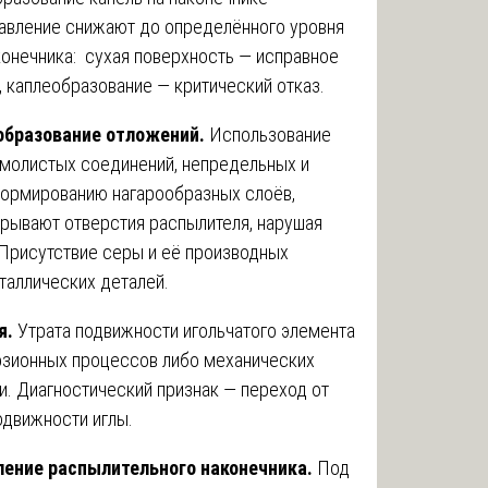
давление снижают до определённого уровня
конечника: сухая поверхность — исправное
 каплеобразование — критический отказ.
образование отложений.
Использование
молистых соединений, непредельных и
формированию нагарообразных слоёв,
рывают отверстия распылителя, нарушая
Присутствие серы и её производных
таллических деталей.
я.
Утрата подвижности игольчатого элемента
озионных процессов либо механических
. Диагностический признак — переход от
одвижности иглы.
ление распылительного наконечника.
Под