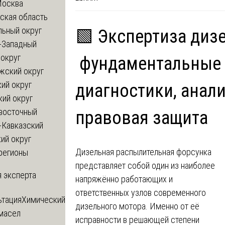
Москва
ская область
льный округ
🟩 Экспертиза диз
-Западный
округ
фундаментальные
жский округ
ий округ
диагностики, анали
кий округ
восточный
правовая защита
-Кавказский
ий округ
Дизельная распылительная форсунка
регионы
представляет собой один из наиболее
 эксперта
напряжённо работающих и
ответственных узлов современного
ьтация
Химический
дизельного мотора. Именно от её
 масел
исправности в решающей степени