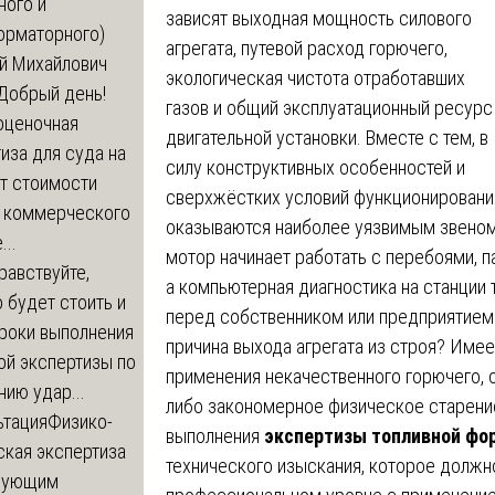
ного и
зависят выходная мощность силового
орматорного)
агрегата, путевой расход горючего,
й Михайлович
экологическая чистота отработавших
Добрый день!
газов и общий эксплуатационный ресурс
оценочная
двигательной установки. Вместе с тем, в
иза для суда на
силу конструктивных особенностей и
т стоимости
сверхжёстких условий функционировани
 коммерческого
оказываются наиболее уязвимым звеном
..
мотор начинает работать с перебоями, п
равствуйте,
а компьютерная диагностика на станции
 будет стоить и
перед собственником или предприятием 
сроки выполнения
причина выхода агрегата из строя? Имее
ой экспертизы по
применения некачественного горючего, 
ию удар...
либо закономерное физическое старение
ьтация
Физико-
выполнения
экспертизы топливной фо
ская экспертиза
технического изыскания, которое должн
дующим