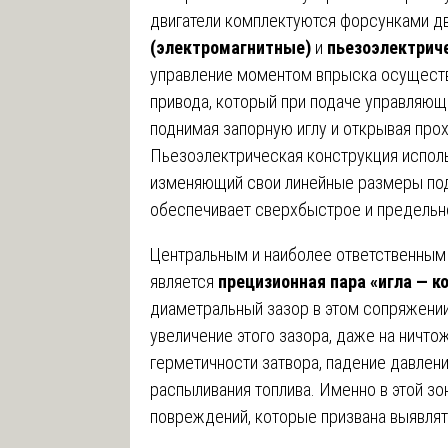
двигатели комплектуются форсунками д
(электромагнитные)
и
пьезоэлектрич
управление моментом впрыска осуществ
привода, который при подаче управляющ
поднимая запорную иглу и открывая про
Пьезоэлектрическая конструкция исполь
изменяющий свои линейные размеры под
обеспечивает сверхбыстрое и предельно
Центральным и наиболее ответственным
является
прецизионная пара «игла — к
диаметральный зазор в этом сопряжени
увеличение этого зазора, даже на ничто
герметичности затвора, падение давлен
распыливания топлива. Именно в этой з
повреждений, которые призвана выявля