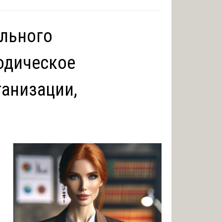
ельного
одическое
ганизации,