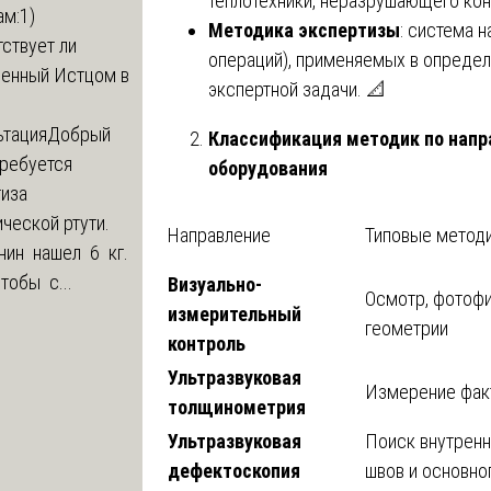
теплотехники, неразрушающего кон
м:1)
Методика экспертизы
: система 
ствует ли
операций), применяемых в опреде
ленный Истцом в
экспертной задачи. 📐
ьтация
Добрый
Классификация методик по напр
Требуется
оборудования
тиза
ческой ртути.
Направление
Типовые метод
нин нашел 6 кг.
Чтобы с...
Визуально-
Осмотр, фотофи
измерительный
геометрии
контроль
Ультразвуковая
Измерение фак
толщинометрия
Ультразвуковая
Поиск внутренн
дефектоскопия
швов и основно