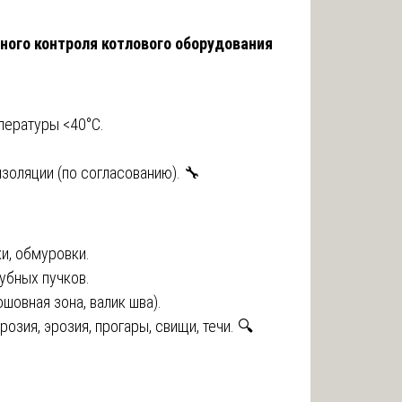
ного контроля котлового оборудования
пературы <40°C.
золяции (по согласованию). 🔧
и, обмуровки.
убных пучков.
шовная зона, валик шва).
озия, эрозия, прогары, свищи, течи. 🔍