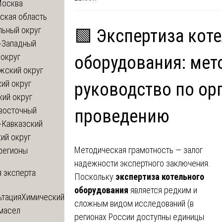
Москва
ская область
льный округ
🟩 Экспертиза кот
-Западный
округ
оборудования: мет
жский округ
ий округ
руководство по ор
кий округ
восточный
проведению
-Кавказский
ий округ
Методическая грамотность — залог
регионы
надежности экспертного заключения.
 эксперта
Поскольку
экспертиза котельного
оборудования
является редким и
ьтация
Химический
сложным видом исследований (в
 масел
регионах России доступны единицы