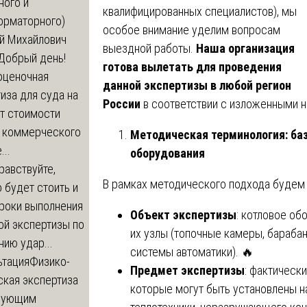
ного и
квалифицированных специалистов), мы
орматорного)
особое внимание уделим вопросам
й Михайлович
выездной работы.
Наша организация
Добрый день!
готова вылетать для проведения
оценочная
данной экспертизы в любой регион
иза для суда на
России
в соответствии с изложенными 
т стоимости
 коммерческого
Методическая терминология: ба
..
оборудования
равствуйте,
В рамках методического подхода будем
 будет стоить и
сроки выполнения
Объект экспертизы
: котловое об
ой экспертизы по
их узлы (топочные камеры, барабан
ию удар...
системы автоматики). 🔥
ьтация
Физико-
Предмет экспертизы
: фактическ
ская экспертиза
которые могут быть установлены н
дующим