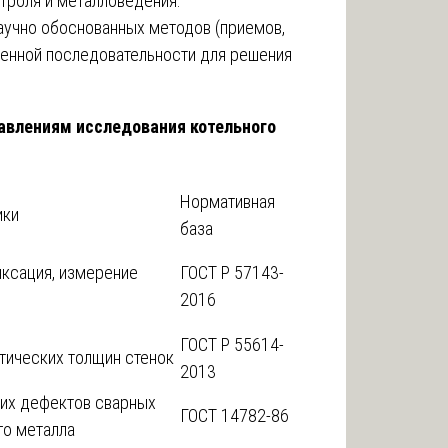
троля и металловедения.
научно обоснованных методов (приемов,
ленной последовательности для решения
авлениям исследования котельного
Нормативная
ики
база
ксация, измерение
ГОСТ Р 57143-
2016
ГОСТ Р 55614-
тических толщин стенок
2013
их дефектов сварных
ГОСТ 14782-86
го металла