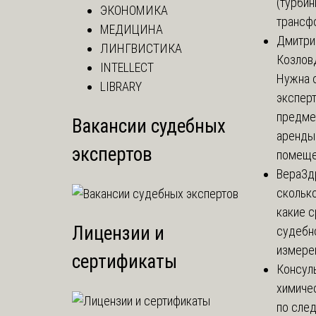
(турбин
ЭКОНОМИКА
трансф
МЕДИЦИНА
Дмитри
ЛИНГВИСТИКА
Козлов
INTELLECT
Нужна 
LIBRARY
эксперт
предме
Вакансии судебных
аренды
экспертов
помеще.
Вера
Зд
сколько
какие 
Лицензии и
судебн
измерен
сертификаты
Консул
химиче
по сле