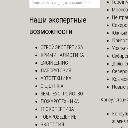
Город 
Москов
Центра
Наши экспертные
Северо
возможности
Южный 
Привол
СТРОЙЭКСПЕРТИЗА
Уральск
КРИМИНАЛИСТИКА
Сибирс
ENGINEERING
Дальне
ЛАБОРАТОРИЯ
Северо
АВТОТЕХНИКА
Крымск
О Ц Е Н К А
Новые 
ЗЕМЛЕУСТРОЙСТВО
Консультация
ПОЖАРОТЕХНИКА
IT ЭКСПЕРТИЗА
Консул
ТОВАРОВЕДЕНИЕ
анализ
ЭКОЛОГИЯ