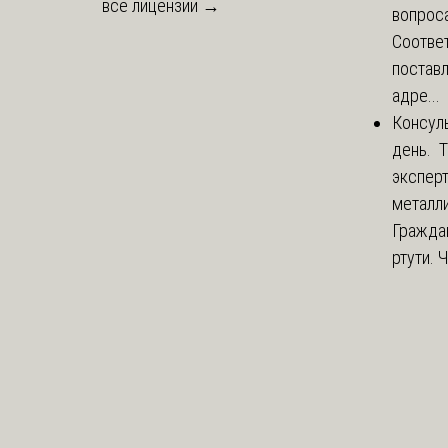
все лицензии →
вопроса
Соответ
постав
адре...
Консул
день. 
экспер
металли
Гражда
ртути. 