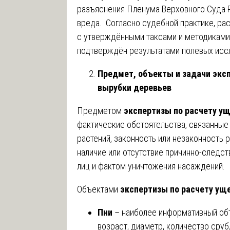
разъяснения Пленума Верховного Суда 
вреда. Согласно судебной практике, ра
с утверждёнными таксами и методиками,
подтверждён результатами полевых иссл
Предмет, объекты и задачи экс
вырубки деревьев
Предметом
экспертизы по расчету у
фактические обстоятельства, связанны
растений, законность или незаконность 
наличие или отсутствие причинно-следс
лиц и фактом уничтожения насаждений.
Объектами
экспертизы по расчету ущ
Пни
– наиболее информативный объ
возраст, диаметр, количество сру