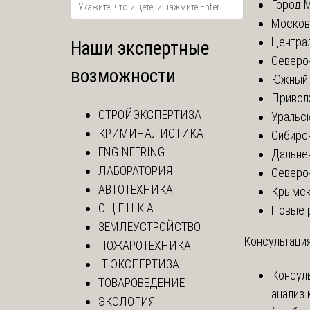
Город 
Москов
Центра
Наши экспертные
Северо
возможности
Южный 
Привол
СТРОЙЭКСПЕРТИЗА
Уральск
КРИМИНАЛИСТИКА
Сибирс
ENGINEERING
Дальне
ЛАБОРАТОРИЯ
Северо
АВТОТЕХНИКА
Крымск
О Ц Е Н К А
Новые 
ЗЕМЛЕУСТРОЙСТВО
Консультация
ПОЖАРОТЕХНИКА
IT ЭКСПЕРТИЗА
Консул
ТОВАРОВЕДЕНИЕ
анализ
ЭКОЛОГИЯ