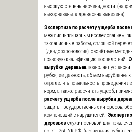
высокую степень неочевидности (наприм
выкорчеваны, а древесина вывезена).
Экспертиза по расчету ущерба после
междисциплинарным исследованием, вк
таксационные работы, сплошной перечет
(дендрохронология), расчётные методи
правовую квалификацию последствий.
Э
вырубки деревьев
позволяет установит
рубки, её давность, объем вырубленных 
определить правильность проведения ле
норм, а также рассчитать ущерб, причи
расчету ущерба после вырубки дерев
защиты государственных интересов, обо
компенсаций с нарушителей.
Экспертиз
деревьев
служит основой для привлечен
по ст. 260 УК РФ (незаконная рубка ле