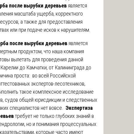
рба после вырубки деревьев
является
ления масштаба ущерба, корректного
ресурсов, а также для предоставления
вах или при подаче исков к нарушителям.
ерба после вырубки деревьев
является
ертным продуктом, что наша компания
товы вылетать для проведения данной
Карелии до Камчатки, от Калининграда до
Причина проста: во всей Российской
ттестованных экспертов-лесотехников,
ыполнить такое комплексное исследование
ов, судов общей юрисдикции и следственных
аких специалистов нет вовсе.
Экспертиза
ревьев
требует не только глубоких знаний в
дендрологии, но и понимания процессуальных
оказательствами, которые часто имеют