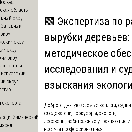
Москва
ская область
льный округ
🟩 Экспертиза по р
-Западный
округ
вырубки деревьев:
жский округ
ий округ
методическое обес
кий округ
восточный
исследования и су
-Кавказский
ий округ
взыскания экологи
регионы
 эксперта
Доброго дня, уважаемые коллеги, судьи,
следователи, прокуроры, экологи,
ьтация
Химический
лесоводы, арбитражные управляющие и
 масел
все, чья профессиональная