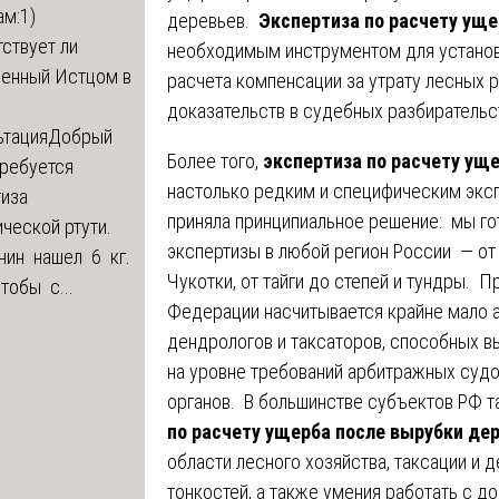
м:1)
деревьев.
Экспертиза по расчету уще
ствует ли
необходимым инструментом для установ
ленный Истцом в
расчета компенсации за утрату лесных 
доказательств в судебных разбирательст
ьтация
Добрый
Более того,
экспертиза по расчету ущ
Требуется
настолько редким и специфическим эксп
тиза
приняла принципиальное решение: мы го
ческой ртути.
экспертизы в любой регион России — от 
нин нашел 6 кг.
Чукотки, от тайги до степей и тундры. 
Чтобы с...
Федерации насчитывается крайне мало а
дендрологов и таксаторов, способных в
на уровне требований арбитражных суд
органов. В большинстве субъектов РФ т
по расчету ущерба после вырубки де
области лесного хозяйства, таксации и 
тонкостей, а также умения работать с д