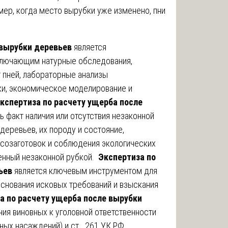
ер, когда место вырубки уже изменено, пни
 вырубки деревьев
является
лючающим натурные обследования,
 пней, лабораторные анализы
ки, экономическое моделирование и
кспертиза по расчету ущерба после
ь факт наличия или отсутствия незаконной
деревьев, их породу и состояние,
созаготовок и соблюдения экологических
ненный незаконной рубкой.
Экспертиза по
ьев
является ключевым инструментом для
снования исковых требований и взыскания
а по расчету ущерба после вырубки
ия виновных к уголовной ответственности
сных насаждений) и ст. 261 УК РФ