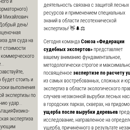
ного и
деятельность связана с защитой лесных
орматорного)
ресурсов и применением специальных
й Михайлович
знаний в области лесотехнической
Добрый день!
экспертизы! 👋🌲⚖️
оценочная
иза для суда на
Сегодня команда
Союза «Федерации
т стоимости
судебных экспертов»
представляет
 коммерческого
вашему вниманию фундаментальное,
..
методологически строгое и максимальн
равствуйте,
посвящённое
экспертизе по расчету 
 будет стоить и
из самых востребованных, сложных и ю
сроки выполнения
экспертиз в области экологического пр
ой экспертизы по
случаев незаконной вырубки лесных наса
ию удар...
в городских парках, скверах, на придом
ьтация
Физико-
ущерба после вырубки деревьев
предс
ская экспертиза
исследование, направленное на определ
дующим
ущерба, причинённого в результате нез