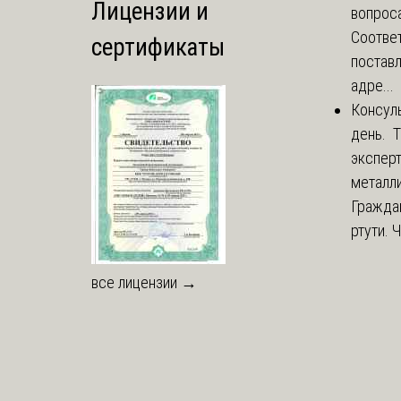
Лицензии и
вопроса
Соответ
сертификаты
постав
адре...
Консул
день. 
экспер
металли
Гражда
ртути. 
все лицензии →