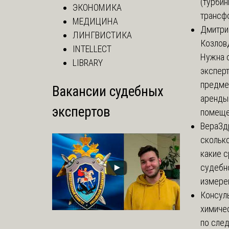
(турбин
ЭКОНОМИКА
трансф
МЕДИЦИНА
Дмитри
ЛИНГВИСТИКА
Козлов
INTELLECT
Нужна 
LIBRARY
эксперт
предме
Вакансии судебных
аренды
экспертов
помеще.
Вера
Зд
сколько
какие 
судебн
измерен
Консул
химиче
по сле