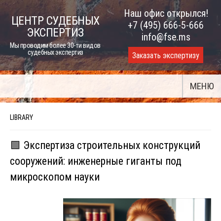
Skip
Наш офис открылся!
ЦЕНТР СУДЕБНЫХ
to
+7 (495) 666-5-666
ЭКСПЕРТИЗ
content
info@fse.ms
Мы проводим более 30-ти видов
судебных экспертиз
Заказать экспертизу
МЕНЮ
LIBRARY
🟩 Экспертиза строительных конструкций
сооружений: инженерные гиганты под
микроскопом науки