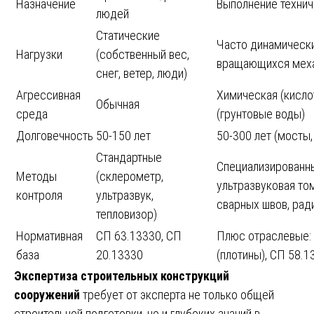
Назначение
Выполнение технич
людей
Статические
Часто динамические
Нагрузки
(собственный вес,
вращающихся мех
снег, ветер, люди)
Агрессивная
Химическая (кисло
Обычная
среда
(грунтовые воды)
Долговечность
50-150 лет
50-300 лет (мосты,
Стандартные
Специализированны
Методы
(склерометр,
ультразвуковая то
контроля
ультразвук,
сварных швов, рад
тепловизор)
Нормативная
СП 63.13330, СП
Плюс отраслевые: 
база
20.13330
(плотины), СП 58.1
Экспертиза строительных конструкций
сооружений
требует от эксперта не только общей
строительной подготовки, но и глубоких знаний в