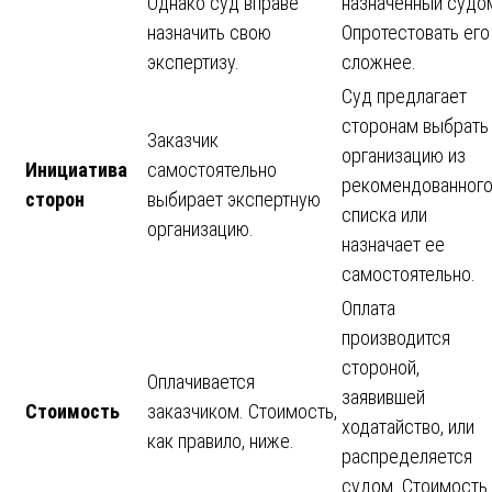
Однако суд вправе
назначенный судо
назначить свою
Опротестовать его
экспертизу.
сложнее.
Суд предлагает
сторонам выбрать
Заказчик
организацию из
Инициатива
самостоятельно
рекомендованног
сторон
выбирает экспертную
списка или
организацию.
назначает ее
самостоятельно.
Оплата
производится
стороной,
Оплачивается
заявившей
Стоимость
заказчиком. Стоимость,
ходатайство, или
как правило, ниже.
распределяется
судом. Стоимость