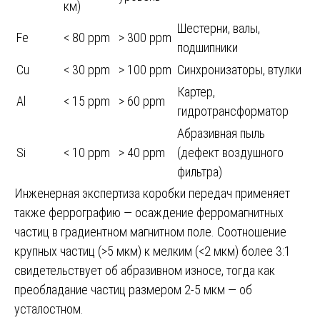
км)
Шестерни, валы,
Fe
< 80 ppm
> 300 ppm
подшипники
Cu
< 30 ppm
> 100 ppm
Синхронизаторы, втулки
Картер,
Al
< 15 ppm
> 60 ppm
гидротрансформатор
Абразивная пыль
Si
< 10 ppm
> 40 ppm
(дефект воздушного
фильтра)
Инженерная экспертиза коробки передач применяет
также феррографию — осаждение ферромагнитных
частиц в градиентном магнитном поле. Соотношение
крупных частиц (>5 мкм) к мелким (<2 мкм) более 3:1
свидетельствует об абразивном износе, тогда как
преобладание частиц размером 2-5 мкм — об
усталостном.