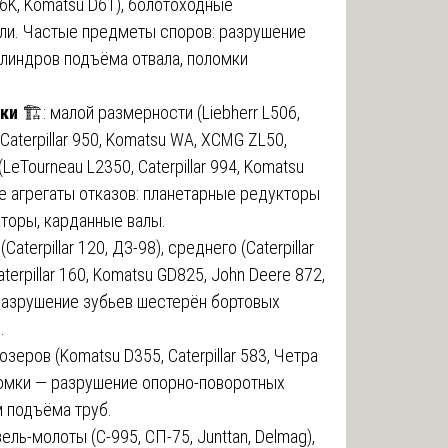
D6K, Komatsu D61), болотоходные
ли. Частые предметы споров: разрушение
илиндров подъёма отвала, поломки
ики
🏗️: малой размерности (Liebherr L506,
 (Caterpillar 950, Komatsu WA, XCMG ZL50,
LeTourneau L2350, Caterpillar 994, Komatsu
 агрегаты отказов: планетарные редукторы
торы, карданные валы.
Caterpillar 120, ДЗ-98), среднего (Caterpillar
terpillar 160, Komatsu GD825, John Deere 872,
разрушение зубьев шестерён бортовых
.
озеров (Komatsu D355, Caterpillar 583, Четра
ломки — разрушение опорно-поворотных
м подъёма труб.
ель-молоты (С-995, СП-75, Junttan, Delmag),