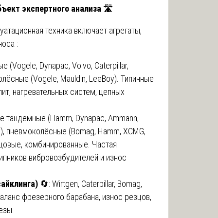
бъект экспертного анализа
🛣️
атационная техника включает агрегаты,
оса :
е (Vogele, Dynapac, Volvo, Caterpillar,
олёсные (Vogele, Mauldin, LeeBoy). Типичные
ит, нагревательных систем, цепных
е тандемные (Hamm, Dynapac, Ammann,
G), пневмоколёсные (Bomag, Hamm, XCMG,
льцовые, комбинированные. Частая
ипников вибровозбудителей и износ
айклинга)
🔄: Wirtgen, Caterpillar, Bomag,
аланс фрезерного барабана, износ резцов,
езы.