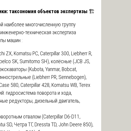
ники: таксономия объектов экспертизы
🏗️
ой наиболее многочисленную группу
х инженерно-техническая экспертиза
пы машин :
i ZX, Komatsu PC, Caterpillar 300, Liebherr R,
obelco SK, Sumitomo SH), колёсные (JCB JS,
экскаваторы (Kubota, Yanmar, Bobcat,
линнострельные (Liebherr PR, Sennebogen),
se 580, Caterpillar 428, Komatsu WB, Terex
й: гидросистема поворота и хода,
ные редукторы, дизельный двигатель,
воротным отвалом (Caterpillar D6-D11,
ui SD, Четра ТГ, Dressta TD, John Deere 850),