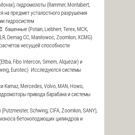
, Movax), гидромолоты (Rammer, Montabert,
ся на предмет усталостного разрушения
ии гидросистем.
️: башенные (Potain, Liebherr, Terex, МСК,
r LR, Demag CC, Manitowoc, Zoomlion, XCMG).
 расчётов несущей способности
ltba, Fibo Intercon, Simem, Alquezar) и
chwing, Eurotec). Исследуются системы
си Kamaz, Mercedes, Volvo, MAN, Howo,
гидромоторы привода барабана и системы
(Putzmeister, Schwing, CIFA, Zoomlion, SANY),
 износа бетоноподающих цилиндров и