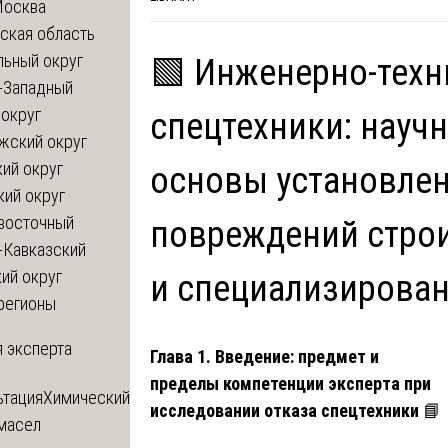
Москва
ская область
льный округ
🟩 Инженерно-техн
-Западный
округ
спецтехники: науч
жский округ
ий округ
основы установлен
кий округ
восточный
повреждений стро
-Кавказский
ий округ
и специализирова
регионы
 эксперта
Глава 1. Введение: предмет и
пределы компетенции эксперта при
ьтация
Химический
исследовании отказа спецтехники
📘
 масел