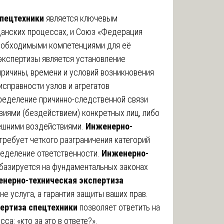
спецтехники
является ключевым
данских процессах, и Союз «Федерация
еобходимыми компетенциями для её
экспертизы является установление
причины, времени и условий возникновения
исправности узлов и агрегатов
пределение причинно-следственной связи
иями (бездействием) конкретных лиц, либо
ешними воздействиями.
Инженерно-
требует четкого разграничения категорий
пределение ответственности.
Инженерно-
базируется на фундаментальных законах
нерно-техническая экспертиза
не услуга, а гарантия защиты ваших прав.
ертиза спецтехники
позволяет ответить на
а: «кто за это в ответе?».