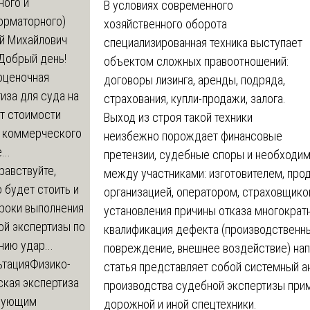
ного и
В условиях современного
орматорного)
хозяйственного оборота
й Михайлович
специализированная техника выступает
Добрый день!
объектом сложных правоотношений:
оценочная
договоры лизинга, аренды, подряда,
иза для суда на
страхования, купли-продажи, залога.
т стоимости
Выход из строя такой техники
 коммерческого
неизбежно порождает финансовые
..
претензии, судебные споры и необходи
равствуйте,
между участниками: изготовителем, пр
 будет стоить и
организацией, оператором, страховщико
сроки выполнения
установления причины отказа многократн
ой экспертизы по
квалификация дефекта (производственн
ию удар...
повреждение, внешнее воздействие) нап
ьтация
Физико-
статья представляет собой системный а
ская экспертиза
производства судебной экспертизы прим
дующим
дорожной и иной спецтехники.