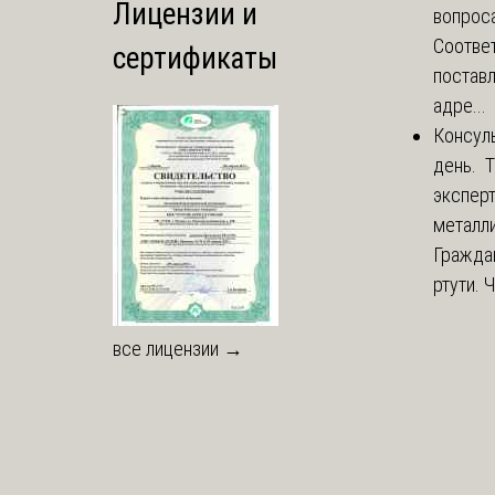
Лицензии и
вопроса
Соответ
сертификаты
постав
адре...
Консул
день. 
экспер
металли
Гражда
ртути. 
все лицензии →