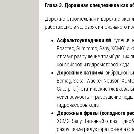
Глава 3. Дорожная спецтехника как о
Дорожно-строительная и дорожно-эксплу
работающие в условиях интенсивного изн
Асфальтоукладчики
🛤️: гусеничны
Roadtec, Sumitomo, Sany, XCMG) и к
отказы: разрушение трамбующих пл
конвейеров и гидромоторов хода.
Дорожные катки
🚜: вибрационны
Bomag, Sakai, Wacker Neuson, XCM
Caterpillar), статические гладкова
неисправность — разрушение подш
гидронасосов хода.
Дорожные фрезы (холодного рес
XCMG, Sany. Типичный отказ — дисб
разрушение редуктора привода фр