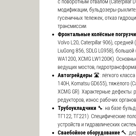
с поворотным отвалом (Caterpillar 
модификации, бульдозеры-рыхлите
гусеничных тележек, отказ гидроц
трансмиссии.
Фронтальные колёсные погрузч
Volvo L20, Caterpillar 906), средней
LiuGong 856, SDLG LG958), большой (
WA1200, XCMG LW1200K). Основные
ведущих мостов, гидротрансформа
Автогрейдеры
🛣️: лёгкого класса (
140H, Komatsu GD655), тяжёлого (Ca
XCMG GR). Характерные дефекты: 
редукторов, износ рабочих органов
Трубоукладчики
🔧: на базе бульд
ТГ122, ТГ221). Специфические по
устройств и гидравлических систе
Сваебойное оборудование
🔨: диз