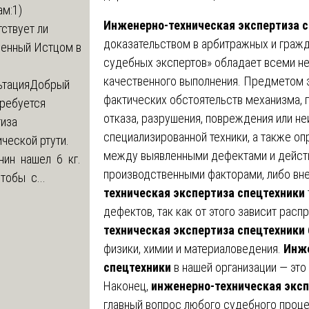
м:1)
Инженерно-техническая экспертиза 
ствует ли
доказательством в арбитражных и граж
ленный Истцом в
судебных экспертов» обладает всеми н
качественного выполнения. Предметом 
ьтация
Добрый
фактических обстоятельств механизма, 
Требуется
отказа, разрушения, повреждения или не
тиза
специализированной техники, а также о
ческой ртути.
между выявленными дефектами и действ
нин нашел 6 кг.
производственными факторами, либо вн
Чтобы с...
техническая экспертиза спецтехники
дефектов, так как от этого зависит рас
техническая экспертиза спецтехники
физики, химии и материаловедения.
Инже
спецтехники
в нашей организации — это 
Наконец,
инженерно-техническая эксп
главный вопрос любого судебного процесс