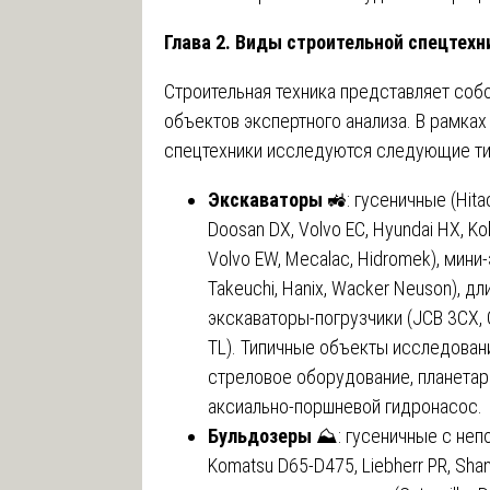
Глава 2. Виды строительной спецтех
Строительная техника представляет соб
объектов экспертного анализа. В рамка
спецтехники исследуются следующие ти
Экскаваторы
🚜: гусеничные (Hitach
Doosan DX, Volvo EC, Hyundai HX, K
Volvo EW, Mecalac, Hidromek), мини-
Takeuchi, Hanix, Wacker Neuson), д
экскаваторы-погрузчики (JCB 3CX, Ca
TL). Типичные объекты исследовани
стреловое оборудование, планетар
аксиально-поршневой гидронасос.
Бульдозеры
⛰️: гусеничные с непо
Komatsu D65-D475, Liebherr PR, Shant