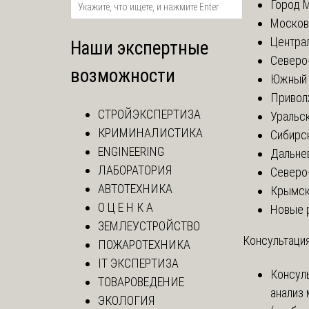
Город 
Москов
Центра
Наши экспертные
Северо
возможности
Южный 
Привол
СТРОЙЭКСПЕРТИЗА
Уральск
КРИМИНАЛИСТИКА
Сибирс
ENGINEERING
Дальне
ЛАБОРАТОРИЯ
Северо
АВТОТЕХНИКА
Крымск
О Ц Е Н К А
Новые 
ЗЕМЛЕУСТРОЙСТВО
Консультация
ПОЖАРОТЕХНИКА
IT ЭКСПЕРТИЗА
Консул
ТОВАРОВЕДЕНИЕ
анализ
ЭКОЛОГИЯ