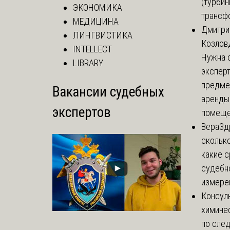
(турбин
ЭКОНОМИКА
трансф
МЕДИЦИНА
Дмитри
ЛИНГВИСТИКА
Козлов
INTELLECT
Нужна 
LIBRARY
эксперт
предме
Вакансии судебных
аренды
экспертов
помеще.
Вера
Зд
сколько
какие 
судебн
измерен
Консул
химиче
по сле