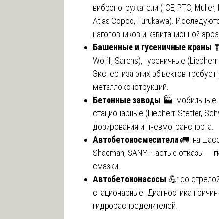
вибропогружатели (ICE, PTC, Muller
Atlas Copco, Furukawa). Исследуют
наголовников и кавитационной эроз
Башенные и гусеничные краны
🏗
Wolff, Sarens), гусеничные (Liebher
Экспертиза этих объектов требует
металлоконструкций.
Бетонные заводы
🏭: мобильные (E
стационарные (Liebherr, Stetter, S
дозирования и пневмотранспорта.
Автобетоносмесители
🚛: на шас
Shacman, SANY. Частые отказы — 
смазки.
Автобетононасосы
💪: со стрелой 
стационарные. Диагностика причин
гидрораспределителей.