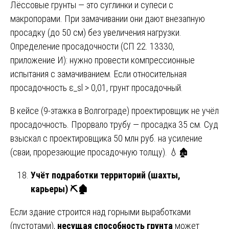
Лёссовые грунты — это суглинки и супеси с
макропорами. При замачивании они дают внезапную
просадку (до 50 см) без увеличения нагрузки.
Определение просадочности (СП 22. 13330,
приложение И): нужно провести компрессионные
испытания с замачиванием. Если относительная
просадочность ε_sl > 0,01, грунт просадочный.
В кейсе (9-этажка в Волгограде) проектировщик не учёл
просадочность. Прорвало трубу — просадка 35 см. Суд
взыскал с проектировщика 50 млн руб. на усиление
(сваи, прорезающие просадочную толщу). 💧🏚️
Учёт подработки территорий (шахты,
карьеры)
⛏
🏚
Если здание строится над горными выработками
(пустотами),
несущая способность грунта
может