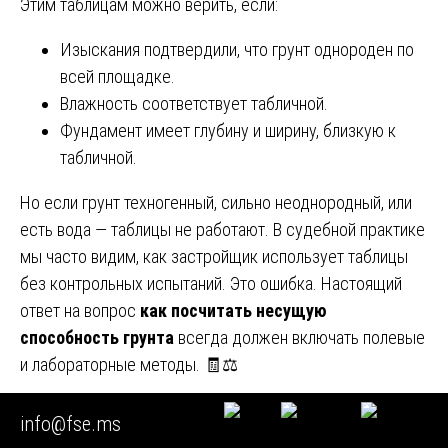
Этим таблицам можно верить, если:
Изыскания подтвердили, что грунт однороден по
всей площадке.
Влажность соответствует табличной.
Фундамент имеет глубину и ширину, близкую к
табличной.
Но если грунт техногенный, сильно неоднородный, или
есть вода — таблицы не работают. В судебной практике
мы часто видим, как застройщик использует таблицы
без контрольных испытаний. Это ошибка. Настоящий
ответ на вопрос
как посчитать несущую
способность грунта
всегда должен включать полевые
и лабораторные методы. 🧾⚖️
Расчёт осадки: почему даже при хорошем R
info@fse.ms
дом может сесть
📉🏚