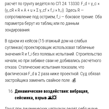
расчёт по грунту ведётся по СП 24. 13330: F_d = γ_c ×
(γ_cR × R × A + u × Σ γ_cf × f_i × h_i). Здесь R —
сопротивление под остриём, f_i — боковое трение. Оба
параметра берут из таблиц или по данным
зондирования.
В одном из кейсов (15-этажный дом на слабых
суглинках) проектировщик использовал табличные
значения R и f_i без полевых испытаний. Строительство
начали, но при забивке сваи не добивались расчётного
отказа. Статические испытания показали, что
фактическая F_d в 2 раза ниже проектной. Суд обязал
застройщика заменить свайное поле. 💰
Динамические воздействия: вибрация,
сейсмика, взрыв
🌋💥
Грунт при динамических нагрузках ведёт себя иначе,