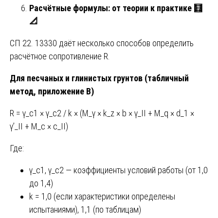
Расчётные формулы: от теории к практике
🧮
📐
СП 22. 13330 даёт несколько способов определить
расчётное сопротивление R.
Для песчаных и глинистых грунтов (табличный
метод, приложение В)
R = γ_c1 × γ_c2 / k × (M_γ × k_z × b × γ_II + M_q × d_1 ×
γ’_II + M_c × c_II)
Где:
γ_c1, γ_c2 — коэффициенты условий работы (от 1,0
до 1,4)
k = 1,0 (если характеристики определены
испытаниями), 1,1 (по таблицам)