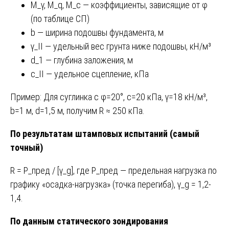
M_γ, M_q, M_c — коэффициенты, зависящие от φ
(по таблице СП)
b — ширина подошвы фундамента, м
γ_II — удельный вес грунта ниже подошвы, кН/м³
d_1 — глубина заложения, м
c_II — удельное сцепление, кПа
Пример: Для суглинка с φ=20°, c=20 кПа, γ=18 кН/м³,
b=1 м, d=1,5 м, получим R ≈ 250 кПа.
По результатам штамповых испытаний (самый
точный)
R = P_пред / [γ_g], где P_пред — предельная нагрузка по
графику «осадка-нагрузка» (точка перегиба), γ_g = 1,2-
1,4.
По данным статического зондирования