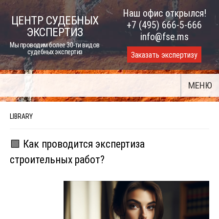
Skip
Наш офис открылся!
ЦЕНТР СУДЕБНЫХ
to
+7 (495) 666-5-666
ЭКСПЕРТИЗ
content
info@fse.ms
Мы проводим более 30-ти видов
судебных экспертиз
Заказать экспертизу
МЕНЮ
LIBRARY
🟩 Как проводится экспертиза
строительных работ?