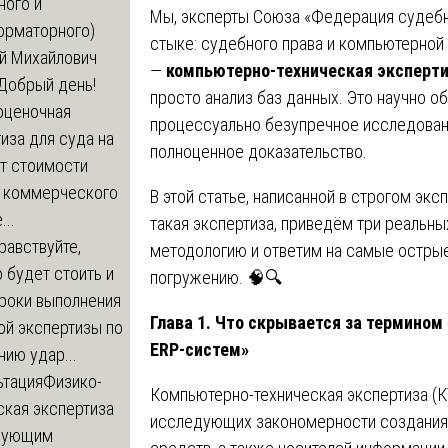
ного и
Мы, эксперты Союза «Федерация судебн
орматорного)
стыке: судебного права и компьютерной
й Михайлович
—
компьютерно-техническая эксперти
Добрый день!
просто анализ баз данных. Это научно 
оценочная
процессуально безупречное исследовани
иза для суда на
полноценное доказательство.
т стоимости
 коммерческого
В этой статье, написанной в строгом экс
..
такая экспертиза, приведём три реальны
равствуйте,
методологию и ответим на самые острые
 будет стоить и
погружению. 🧠🔍
сроки выполнения
Глава 1. Что скрывается за термино
ой экспертизы по
ERP-систем»
ию удар...
ьтация
Физико-
Компьютерно-техническая экспертиза (К
ская экспертиза
исследующих закономерности создания
дующим