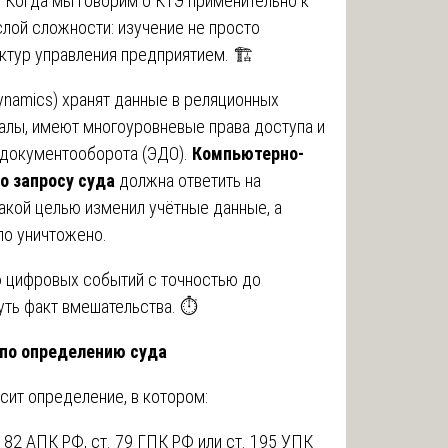
. Когда мы говорим о КТЭ применительно к
лой сложности: изучение не просто
ктур управления предприятием. 🏗️
 Dynamics) хранят данные в реляционных
алы, имеют многоуровневые права доступа и
 документооборота (ЭДО).
Компьютерно-
о запросу суда
должна ответить на
какой целью изменил учётные данные, а
ло уничтожено.
ю цифровых событий с точностью до
уть факт вмешательства. ⏱️
 по определению суда
осит определение, в котором:
 82 АПК РФ, ст. 79 ГПК РФ или ст. 195 УПК