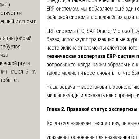
средств, а также носителей информации
м:1)
ERP-системам, мы добавляем ещё один с
ствует ли
файловой системы, а сложнейших архите
ленный Истцом в
ERP-системы (1С, SAP, Oracle, Microsoft
ьтация
Добрый
базах, используют транзакционные журн
Требуется
часто включают элементы электронного
тиза
техническая экспертиза ERP-систем п
ческой ртути.
вопросы: кто, когда, каким образом и с 
нин нашел 6 кг.
также можно ли восстановить то, что бы
Чтобы с...
Наша задача — восстановить хронологи
миллисекунды и доказать или опровергн
Глава 2. Правовой статус экспертизы
Когда суд назначает экспертизу, он вын
указывает основания для назначения (ст.