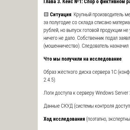
Глава 3. Кейс №1: Спор о фиктивном р
🟨
Ситуация
: Крупный производитель м
за полугодие со склада списано материа
рублей, но выпуск готовой продукции не
ничего не дало. Собственник подал заяв
(мошенничество). Следователь назначил
Что мы получили на исследование
:
Образ жёсткого диска сервера 1С (конф
2.4.5).
Логи доступа к серверу Windows Server 
Данные СКУД (системы контроля доступа
Ход исследования
(поэтапно, экспертн