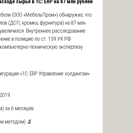
асходе сырья в 1С: ERP на 87 млн рублей
ебели (ООО «МебельПром») обнаружил, что
лов (ДСП, кромка, фурнитура) на 87 млн
 увеличился. Внутреннее расследование
ление в полицию по ст. 159 УК РФ
 компьютерно-техническую экспертизу.
игурация «1С: ERP Управление холдингом»
2019.
) за 6 месяцев.
ым методом) 🔬