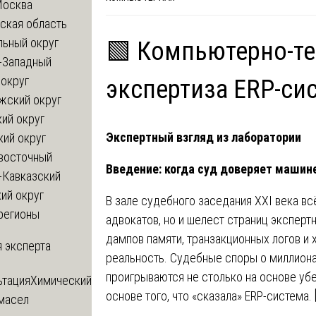
Москва
ская область
льный округ
🟩 Компьютерно-т
-Западный
округ
экспертиза ERP-сис
жский округ
ий округ
Экспертный взгляд из лаборатории
кий округ
восточный
Введение: когда суд доверяет машин
-Кавказский
ий округ
В зале судебного заседания XXI века в
регионы
адвокатов, но и шелест страниц экспер
дампов памяти, транзакционных логов и 
 эксперта
реальность. Судебные споры о миллиона
проигрываются не столько на основе убе
ьтация
Химический
основе того, что «сказала» ERP-система. 
 масел