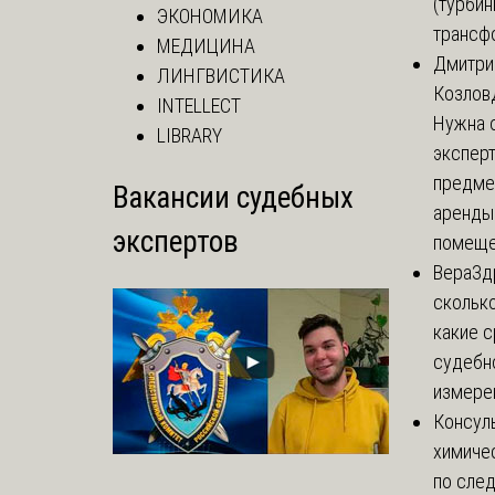
(турбин
ЭКОНОМИКА
трансф
МЕДИЦИНА
Дмитри
ЛИНГВИСТИКА
Козлов
INTELLECT
Нужна 
LIBRARY
эксперт
предме
Вакансии судебных
аренды
экспертов
помеще.
Вера
Зд
сколько
какие 
судебн
измерен
Консул
химиче
по сле