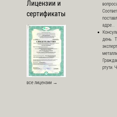
Лицензии и
вопроса
Соответ
сертификаты
постав
адре...
Консул
день. 
экспер
металли
Гражда
ртути. 
все лицензии →