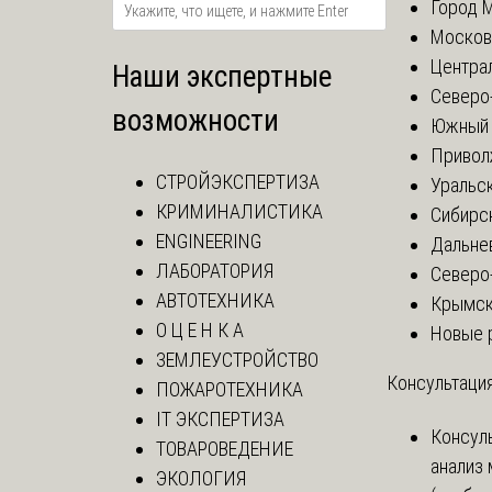
Город 
Москов
Центра
Наши экспертные
Северо
возможности
Южный 
Привол
СТРОЙЭКСПЕРТИЗА
Уральск
КРИМИНАЛИСТИКА
Сибирс
ENGINEERING
Дальне
ЛАБОРАТОРИЯ
Северо
АВТОТЕХНИКА
Крымск
О Ц Е Н К А
Новые 
ЗЕМЛЕУСТРОЙСТВО
Консультация
ПОЖАРОТЕХНИКА
IT ЭКСПЕРТИЗА
Консул
ТОВАРОВЕДЕНИЕ
анализ
ЭКОЛОГИЯ