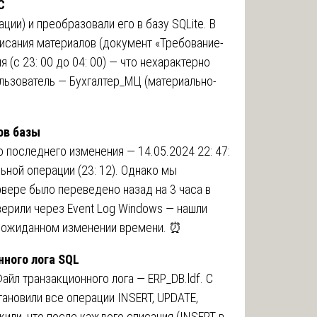
С
ции) и преобразовали его в базу SQLite. В
писания материалов (документ «Требование-
 (с 23: 00 до 04: 00) — что нехарактерно
льзователь — Бухгалтер_МЦ (материально-
ов базы
о последнего изменения — 14.05.2024 22: 47:
ьной операции (23: 12). Однако мы
вере было переведено назад на 3 часа в
верили через Event Log Windows — нашли
о неожиданном изменении времени. ⏰
нного лога SQL
айл транзакционного лога — ERP_DB.ldf. С
новили все операции INSERT, UPDATE,
или, что после каждого списания (INSERT в