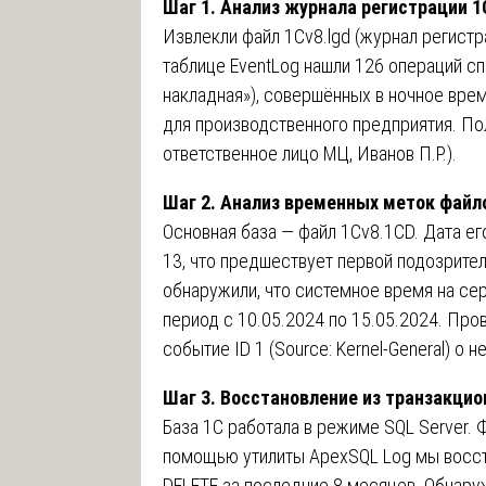
Шаг 1. Анализ журнала регистрации 1
Извлекли файл 1Cv8.lgd (журнал регистра
таблице EventLog нашли 126 операций с
накладная»), совершённых в ночное время
для производственного предприятия. По
ответственное лицо МЦ, Иванов П.Р.).
Шаг 2. Анализ временных меток файл
Основная база — файл 1Cv8.1CD. Дата ег
13, что предшествует первой подозрител
обнаружили, что системное время на сер
период с 10.05.2024 по 15.05.2024. Про
событие ID 1 (Source: Kernel-General) 
Шаг 3. Восстановление из транзакцио
База 1С работала в режиме SQL Server. Ф
помощью утилиты ApexSQL Log мы восста
DELETE за последние 8 месяцев. Обнаруж