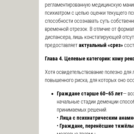
регламентированную медицинскую мани
психиатром с целью оценки текущего пс
способности осознавать суть собственн
временной отрезок. В отличие от форма
диспансера, лишь констатирующей отсут
предоставляет
актуальный «срез»
сост
Глава 4. Целевые категории: кому р
Хотя освидетельствование полезно для 
повышенного риска, для которых оно ос
Граждане старше 60–65 лет
— во
начальные стадии деменции способ
принимаемых решений.
•
Лица с психиатрическим анамн
•
Граждане, перенёсшие тяжёлы
мозговые травмы.