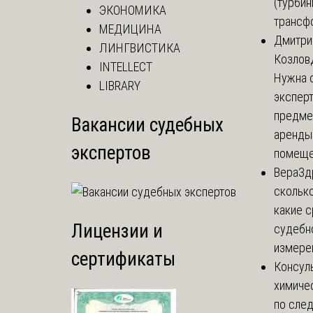
(турбин
ЭКОНОМИКА
трансф
МЕДИЦИНА
Дмитри
ЛИНГВИСТИКА
Козлов
INTELLECT
Нужна 
LIBRARY
эксперт
предме
Вакансии судебных
аренды
экспертов
помеще.
Вера
Зд
сколько
какие 
Лицензии и
судебн
измерен
сертификаты
Консул
химиче
по сле