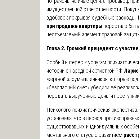
потрачены на иные цели, а продавец, пр
имущественной ответственности. Покупат
вдобавок покрывая судебные расходы.
при продаже квартиры
перестало быть
неотъемлемый элемент правовой защит
Глава 2. Громкий прецедент с участ
Особый интерес к услугам психиатриче
истории с народной артисткой РФ
Ларис
жертвой злоумышленников, которые под
«безопасный счёт» убедили её реализов
передать вырученные деньги преступни
Психолого-психиатрическая экспертиза, 
установила, что в период противоправны
существовавших индивидуальных особе
ментального статуса с развитием
расст