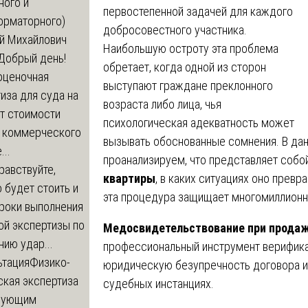
ного и
первостепенной задачей для каждого
орматорного)
добросовестного участника.
й Михайлович
Наибольшую остроту эта проблема
Добрый день!
обретает, когда одной из сторон
оценочная
выступают граждане преклонного
иза для суда на
возраста либо лица, чья
т стоимости
психологическая адекватность может
 коммерческого
вызывать обоснованные сомнения. В да
..
проанализируем, что представляет собо
равствуйте,
квартиры
, в каких ситуациях оно прев
 будет стоить и
эта процедура защищает многомиллионны
сроки выполнения
ой экспертизы по
Медосвидетельствование при прода
ию удар...
профессиональный инструмент верифика
ьтация
Физико-
юридическую безупречность договора и 
ская экспертиза
судебных инстанциях.
дующим