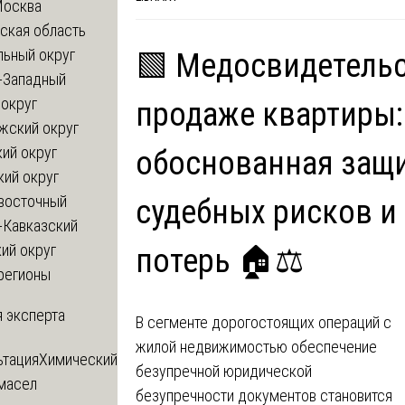
Москва
ская область
льный округ
🟩 Медосвидетель
-Западный
округ
продаже квартиры:
жский округ
ий округ
обоснованная защи
кий округ
восточный
судебных рисков и
-Кавказский
ий округ
потерь 🏠⚖️
регионы
 эксперта
В сегменте дорогостоящих операций с
жилой недвижимостью обеспечение
ьтация
Химический
безупречной юридической
 масел
безупречности документов становится