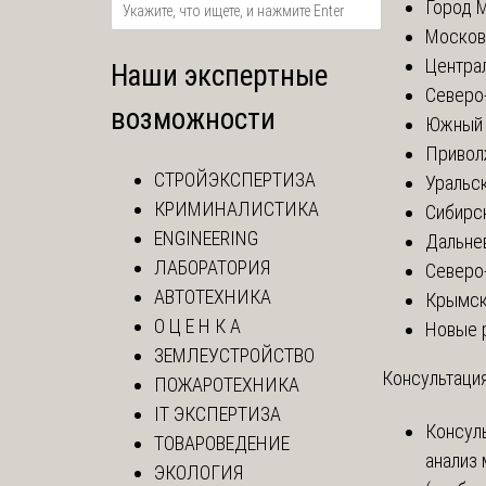
Город 
Москов
Центра
Наши экспертные
Северо
возможности
Южный 
Привол
СТРОЙЭКСПЕРТИЗА
Уральск
КРИМИНАЛИСТИКА
Сибирс
ENGINEERING
Дальне
ЛАБОРАТОРИЯ
Северо
АВТОТЕХНИКА
Крымск
О Ц Е Н К А
Новые 
ЗЕМЛЕУСТРОЙСТВО
Консультация
ПОЖАРОТЕХНИКА
IT ЭКСПЕРТИЗА
Консул
ТОВАРОВЕДЕНИЕ
анализ
ЭКОЛОГИЯ