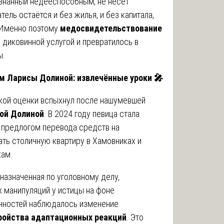
изнанный недееспособным, не несёт
ель остаётся и без жилья, и без капитала,
 Именно поэтому
медосвидетельствование
 диковинной услугой и превратилось в
ы.
ием Ларисы Долиной: извлечённые уроки
🎤
ской оценки вспыхнул после нашумевшей
ой Долиной
. В 2024 году певица стала
 предлогом перевода средств на
ать столичную квартиру в Хамовниках и
кам.
назначенная по уголовному делу,
х манипуляций у истицы на фоне
нностей наблюдалось изменение
ройства адаптационных реакций
. Это