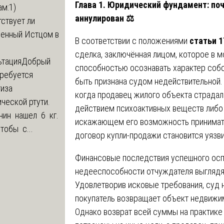
Глава 1. Юридический фундамент: по
м:1)
аннулирован
⚖️
ствует ли
ленный Истцом в
В соответствии с положениями
статьи 1
сделка, заключённая лицом, которое в 
ьтация
Добрый
способностью осознавать характер собс
Требуется
быть признана судом недействительной. 
тиза
когда продавец жилого объекта страдал
ческой ртути.
действием психоактивных веществ либо
нин нашел 6 кг.
искажающем его возможность принимать
Чтобы с...
договор купли-продажи становится уязви
Финансовые последствия успешного осп
недееспособности отчуждателя выглядя
Удовлетворив исковые требования, суд 
покупатель возвращает объект недвижим
Однако возврат всей суммы на практике