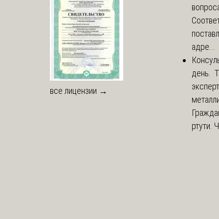
вопроса
Соответ
постав
адре...
Консул
день. 
экспер
все лицензии →
металли
Гражда
ртути. 