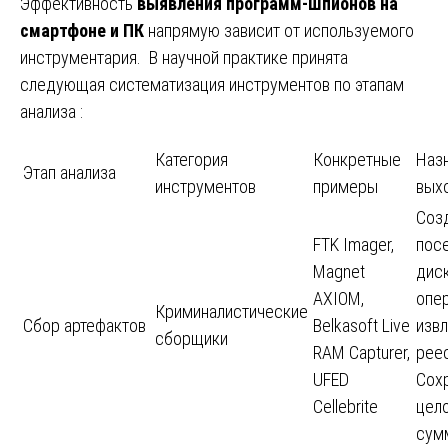
Эффективность
выявления программ-шпионов на
смартфоне и ПК
напрямую зависит от используемого
инструментария. В научной практике принята
следующая систематизация инструментов по этапам
анализа :
Категория
Конкретные
Наз
Этап анализа
инструментов
примеры
вых
Соз
FTK Imager,
пос
Magnet
диск
AXIOM,
опер
Криминалистические
Сбор артефактов
Belkasoft Live
изв
сборщики
RAM Capturer,
рее
UFED
Сох
Cellebrite
цело
сум