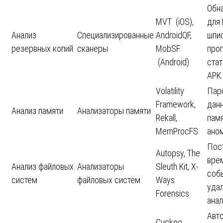
Обн
MVT (iOS),
для 
Анализ
Специализированные
AndroidQF,
шпи
резервных копий
сканеры
MobSF
про
(Android)
стат
APK.
Volatility
Пар
Framework,
дан
Анализ памяти
Анализаторы памяти
Rekall,
памя
MemProcFS
аном
Пос
Autopsy, The
вре
Анализ файловых
Анализаторы
Sleuth Kit, X-
собы
систем
файловых систем
Ways
уда
Forensics
анал
Авт
Cuckoo