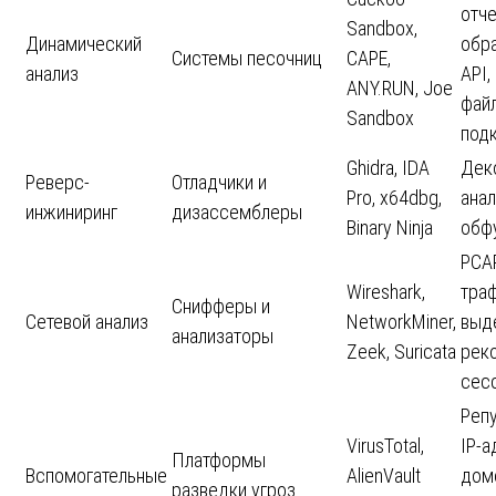
отче
Sandbox,
Динамический
обр
Системы песочниц
CAPE,
анализ
API,
ANY.RUN, Joe
фай
Sandbox
под
Ghidra, IDA
Дек
Реверс-
Отладчики и
Pro, x64dbg,
анал
инжиниринг
дизассемблеры
Binary Ninja
обф
PCA
Wireshark,
траф
Снифферы и
Сетевой анализ
NetworkMiner,
выд
анализаторы
Zeek, Suricata
рек
сесс
Реп
VirusTotal,
IP-а
Платформы
Вспомогательные
AlienVault
дом
разведки угроз