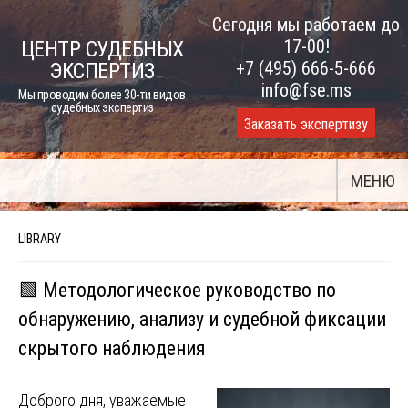
Skip
Сегодня мы работаем до
to
17-00!
ЦЕНТР СУДЕБНЫХ
content
+7 (495) 666-5-666
ЭКСПЕРТИЗ
info@fse.ms
Мы проводим более 30-ти видов
судебных экспертиз
Заказать экспертизу
МЕНЮ
LIBRARY
🟩 Методологическое руководство по
обнаружению, анализу и судебной фиксации
скрытого наблюдения
Доброго дня, уважаемые