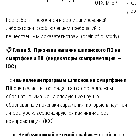
OTX, MISP
инф
угро
Все работы проводятся в сертифицированной
лаборатории с соблюдением требований к
вещественным доказательствам (chain of custody).
📋
Глава 5. Признаки наличия шпионского ПО на
смартфоне и ПК (индикаторы компрометации —
IOC)
При
выявлении программ-шпионов на смартфоне и
ПК
специалист и пострадавшая сторона должны
обращать внимание на следующие научно
обоснованные признаки заражения, которые в научной
литературе классифицируются как индикаторы
компрометации (IOC) :
Необъяснимый сетевой трафик
— особенно в