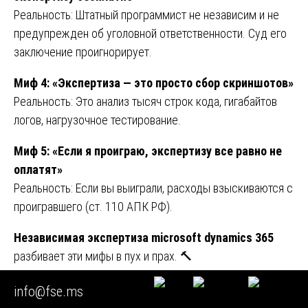
Реальность: Штатный программист не независим и не
предупрежден об уголовной ответственности. Суд его
заключение проигнорирует.
Миф 4: «Экспертиза — это просто сбор скриншотов»
Реальность: Это анализ тысяч строк кода, гигабайтов
логов, нагрузочное тестирование.
Миф 5: «Если я проиграю, экспертизу все равно не
оплатят»
Реальность: Если вы выиграли, расходы взыскиваются с
проигравшего (ст. 110 АПК РФ).
Независимая экспертиза microsoft dynamics 365
разбивает эти мифы в пух и прах. 🔨
Глава 15. Заключение: почему Федерация судебных
info@fse.ms
экспертов — ваш лучший союзник
🏆