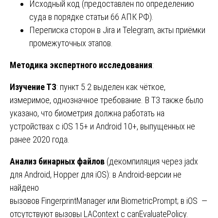
Исходный код (предоставлен по определению
суда в порядке статьи 66 АПК РФ).
Переписка сторон в Jira и Telegram, акты приёмки
промежуточных этапов.
Методика экспертного исследования
:
Изучение ТЗ
: пункт 5.2 выделен как чёткое,
измеримое, однозначное требование. В ТЗ также было
указано, что биометрия должна работать на
устройствах с iOS 15+ и Android 10+, выпущенных не
ранее 2020 года.
Анализ бинарных файлов
(декомпиляция через jadx
для Android, Hopper для iOS): в Android-версии не
найдено
вызовов FingerprintManager или BiometricPrompt; в iOS —
отсутствуют вызовы LAContext с canEvaluatePolicy.