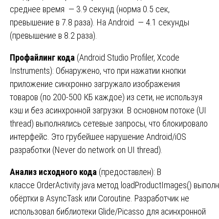
среднее время — 3.9 секунд (норма 0.5 сек,
превышение в 7.8 раза). На Android — 4.1 секунды
(превышение в 8.2 раза).
Профайлинг кода
(Android Studio Profiler, Xcode
Instruments): Обнаружено, что при нажатии кнопки
приложение синхронно загружало изображения
товаров (по 200-500 КБ каждое) из сети, не используя
кэш и без асинхронной загрузки. В основном потоке (UI
thread) выполнялись сетевые запросы, что блокировало
интерфейс. Это грубейшее нарушение Android/iOS
разработки (Never do network on UI thread).
Анализ
исходного
кода
(предоставлен): В
классе OrderActivity.java метод loadProductImages() выпол
обёртки в AsyncTask или Coroutine. Разработчик не
использовал библиотеки Glide/Picasso для асинхронной