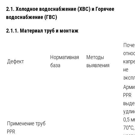
2.1. Холодное водоснабжение (ХВС) и Горячее
водоснабжение (ГВС)
2.1.1. Материал труб и монтаж
Поче
относ
Нормативная
Методы
Дефект
капр
база
выявления
не
эксп
Арми
PPR
выде
удли
0,5 м
Применение труб
70°C,
PPR