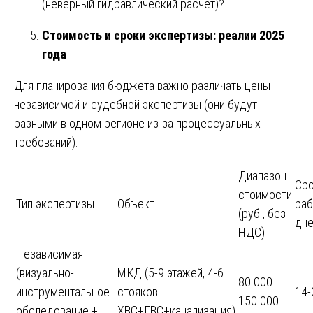
(неверный гидравлический расчёт)?
Стоимость и сроки экспертизы: реалии 2025
года
Для планирования бюджета важно различать цены
независимой и судебной экспертизы (они будут
разными в одном регионе из-за процессуальных
требований).
Диапазон
Сро
стоимости
Тип экспертизы
Объект
раб
(руб., без
дн
НДС)
Независимая
(визуально-
МКД (5-9 этажей, 4-6
80 000 –
инструментальное
стояков
14-
150 000
обследование +
ХВС+ГВС+канализация)