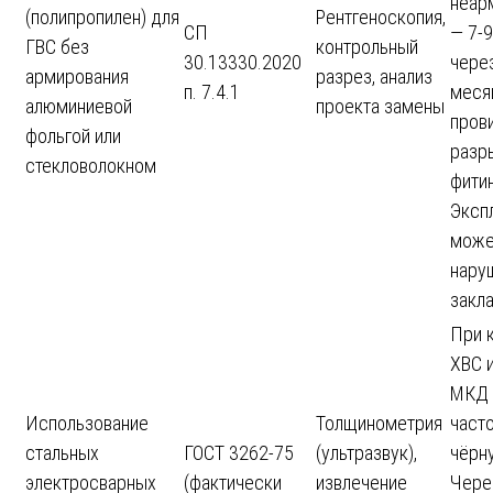
неар
(полипропилен) для
Рентгеноскопия,
СП
— 7-
ГВС без
контрольный
30.13330.2020
чере
армирования
разрез, анализ
п. 7.4.1
меся
алюминиевой
проекта замены
пров
фольгой или
разр
стекловолокном
фитин
Эксп
може
нару
закл
При 
ХВС и
МКД 
Использование
Толщинометрия
част
стальных
ГОСТ 3262-75
(ультразвук),
чёрн
электросварных
(фактически
извлечение
Чере