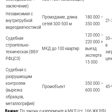
заключение)
Независимая с
Промздание, длина
180 000 –
внутритрубной
21-
сетей 300-500 м
350 000
видеодиагностикой
120 000 –
Судебная
30-
220 000 +
строительно-
в
МКД до 100 квартир
выезд
техническая (ФБУ
заг
эксперта
РФЦСЭ)
цен
15 000
Судебная с
разрушающим
контролем
350 000 –
Промобъект
45-
(вырезка
600 000
образцов,
металлография)
Важно:
По закону о капремонте в МКД (ст. 166 ЖК РФ)