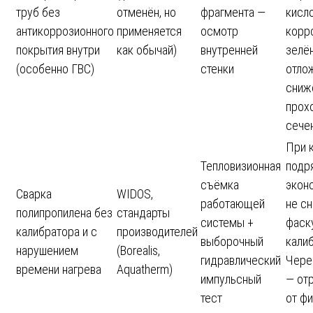
труб без
отменён, но
фрагмента —
кисл
антикоррозионного
применяется
осмотр
корро
покрытия внутри
как обычай)
внутренней
зелё
(особенно ГВС)
стенки
отло
сниж
прох
сече
При 
Тепловизионная
подр
съёмка
экон
Сварка
WIDOS,
работающей
не с
полипропилена без
стандарты
системы +
фаску
калибратора и с
производителей
выборочный
кали
нарушением
(Borealis,
гидравлический
Чере
времени нагрева
Aquatherm)
импульсный
— от
тест
от фи