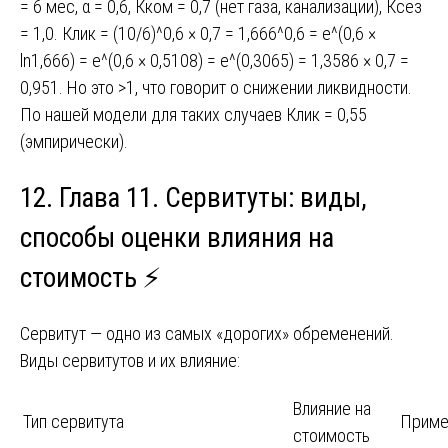
= 6 мес, α = 0,6, Кком = 0,7 (нет газа, канализации), Ксез
= 1,0. Клик = (10/6)^0,6 × 0,7 = 1,666^0,6 = e^(0,6 ×
ln1,666) = e^(0,6 × 0,5108) = e^(0,3065) = 1,3586 × 0,7 =
0,951. Но это >1, что говорит о снижении ликвидности.
По нашей модели для таких случаев Клик = 0,55
(эмпирически).
12. Глава 11. Сервитуты: виды,
способы оценки влияния на
стоимость ⚡
Сервитут — одно из самых «дорогих» обременений.
Виды сервитутов и их влияние:
Влияние на
Тип сервитута
Приме
стоимость