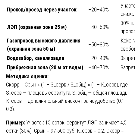
Участо
Проход/проезд через участок
–20–40%
сниже
30% п
ЛЭП (охранная зона 25 м)
–40–60%
пропо
Газопровод высокого давления
Кейс 
–50–80%
(охранная зона 50 м)
свобо
Водозабор, канализация
–20–40%
Запре
Прибрежная зона (20 м от воды)
–40–70%
Запрет
Методика оценки:
Скорр = Срын × (1 – S_серв / S_общ) × (1 – К_серв), где
S_серв — площадь сервитута, S_общ — общая площадь,
К_серв — дополнительный дисконт за неудобство (0,1–
0,3).
Пример:
Участок 15 соток, сервитут ЛЭП занимает 4,5
сотки (30%). Срын = 97 500 руб. К_серв = 0,2. Скорр =