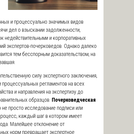
нных и процессуально значимых видов
ячи дел о взыскании задолженности,
ок недействительными и корпоративных
ний экспертов-почерковедов. Однако далеко
вится тем бесспорным доказательством, на
завшая.
тельственную силу экспертного заключения,
и процессуальных регламентов на всех
айства и направления на экспертизу до
равнительных образцов.
Почерковедческая
 не просто исследование подписи или
процесс, каждый шаг в котором имеет
вода. Малейшее отклонение от
ьных норм превращает экспертное