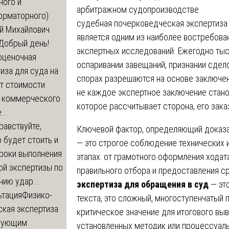
ного и
арбитражном судопроизводстве
орматорного)
судебная почерковедческая экспертиза
й Михайлович
является одним из наиболее востребова
Добрый день!
экспертных исследований. Ежегодно тыс
оценочная
оспаривании завещаний, признании сдел
иза для суда на
спорах разрешаются на основе заключе
т стоимости
не каждое экспертное заключение стано
 коммерческого
которое рассчитывает сторона, его зака
..
равствуйте,
Ключевой фактор, определяющий доказа
 будет стоить и
— это строгое соблюдение технических 
сроки выполнения
этапах: от грамотного оформления ходат
ой экспертизы по
правильного отбора и предоставления с
ию удар...
экспертиза для обращения в суд
— это
ьтация
Физико-
текста, это сложный, многоступенчатый 
ская экспертиза
критическое значение для итогового вы
дующим
установленных методик или процессуал