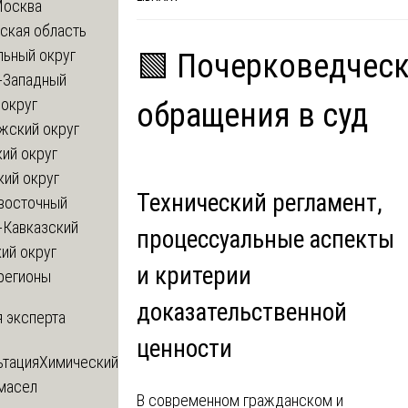
Москва
ская область
льный округ
🟩 Почерковедческ
-Западный
округ
обращения в суд
жский округ
ий округ
кий округ
Технический регламент,
восточный
-Кавказский
процессуальные аспекты
ий округ
и критерии
регионы
доказательственной
 эксперта
ценности
ьтация
Химический
 масел
В современном гражданском и