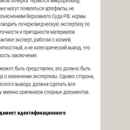
аков почерка: теряются микрорельеф,
кже могут появляться артефакты, не
азъяснениям Верховного Суда РФ, нормы
роводить почерковедческую экспертизу по
точности и пригодности материалов
актике эксперт, работая с копией,
тностный, а не категорический вывод, что
ность заключения.
 может быть представлен, это должно быть
а о назначении экспертизы. Однако сторона,
ческого вывода, должна сделать все
у именно оригиналов спорных документов.
дамент идентификационного