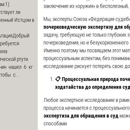
м:1)
заключение из «оружия» в бесполезный, 
ствует ли
Мы, эксперты Союза «Федерация судебн
ленный Истцом в
почерковедческую экспертизу для об
задачу, требующую не только глубоких з
ьтация
Добрый
почерковедения, но и безукоризненного
Требуется
Именно поэтому мы посвящаем этот мат
тиза
процессуальным аспектам, без пониман
ческой ртути.
исследование рискует потерять свою до
нин нашел 6 кг.
Чтобы с...
📋
Процессуальная природа поче
ходатайства до определения су
Любое экспертное исследование в рамк
процесса начинается с процессуальног
экспертиза для обращения в суд
може
способами.