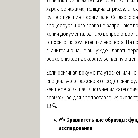
копировании возможны искажения призн
характер нажима, толщина штрихов, а та
существующие в оригинале. Согласно р
процессуального права не запрещают п
копии документа, однако вопрос о доста
относится к компетенции эксперта. На пр
значительно чаще вынужден давать вероя
резко снижает доказательственную цен
Если оригинал документа утрачен или не
специально отражено в определении суд
заинтересованная в получении категори
возможное для предоставления эксперт
📑🔍
✍️
Сравнительные образцы: фун
исследования