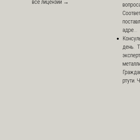
все лицензии →
вопроса
Соответ
постав
адре...
Консул
день. 
экспер
металли
Гражда
ртути. 