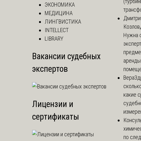
(турбин
ЭКОНОМИКА
трансф
МЕДИЦИНА
Дмитри
ЛИНГВИСТИКА
Козлов
INTELLECT
Нужна 
LIBRARY
эксперт
предме
Вакансии судебных
аренды
экспертов
помеще.
Вера
Зд
сколько
какие 
Лицензии и
судебн
измерен
сертификаты
Консул
химиче
по сле