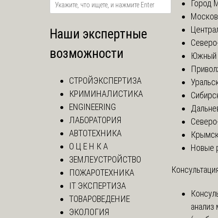
Город 
Москов
Центра
Наши экспертные
Северо
возможности
Южный 
Привол
СТРОЙЭКСПЕРТИЗА
Уральск
КРИМИНАЛИСТИКА
Сибирс
ENGINEERING
Дальне
ЛАБОРАТОРИЯ
Северо
АВТОТЕХНИКА
Крымск
О Ц Е Н К А
Новые 
ЗЕМЛЕУСТРОЙСТВО
Консультация
ПОЖАРОТЕХНИКА
IT ЭКСПЕРТИЗА
Консул
ТОВАРОВЕДЕНИЕ
анализ
ЭКОЛОГИЯ