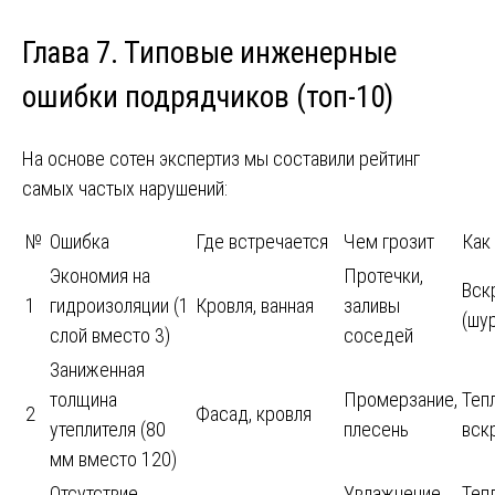
Глава 7. Типовые инженерные
ошибки подрядчиков (топ-10)
На основе сотен экспертиз мы составили рейтинг
самых частых нарушений:
№
Ошибка
Где встречается
Чем грозит
Как
Экономия на
Протечки,
Вск
1
гидроизоляции (1
Кровля, ванная
заливы
(шу
слой вместо 3)
соседей
Заниженная
толщина
Промерзание,
Теп
2
Фасад, кровля
утеплителя (80
плесень
вск
мм вместо 120)
Отсутствие
Увлажнение
Теп