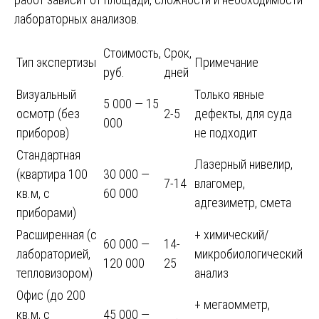
лабораторных анализов.
Стоимость,
Срок,
Тип экспертизы
Примечание
руб.
дней
Визуальный
Только явные
5 000 — 15
осмотр (без
2-5
дефекты, для суда
000
приборов)
не подходит
Стандартная
Лазерный нивелир,
(квартира 100
30 000 —
7-14
влагомер,
кв.м, с
60 000
адгезиметр, смета
приборами)
Расширенная (с
+ химический/
60 000 —
14-
лабораторией,
микробиологический
120 000
25
тепловизором)
анализ
Офис (до 200
+ мегаомметр,
кв.м, с
45 000 —