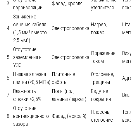
3
Фасад, кровля
пароизоляции
утеплителя
вск
Занижение
сечения кабеля
Нагрев,
Шта
4
Электропроводка
(1,5 мм² вместо
пожар
мег
2,5 мм²)
Отсутствие
Поражение
Виз
5
заземления и
Электропроводка
током
мег
УЗО
Низкая адгезия
Плиточные
Отслоение,
6
Адг
плитки (<0,5 МПа)
работы
трещины
Влажность
Полы (под
Вздутие
7
Вла
стяжки >2,5%
ламинат/паркет)
покрытия
Отсутствие
Плесень,
Теп
8
вентиляционного
Фасад (мокрый)
отслоение
вск
зазора