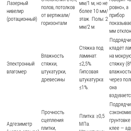
Лазерный
мм/1 м, но не
полов, потолков
ровно», а
нивелир
более 10 мм/
от вертикали/
прибор
(ротационный)
этаж. Полы: 2
горизонтали
показывае
мм/2 м.
мм отклон
Подрядчи
Стяжка под
кладёт ла
Влажность
ламинат:
на мокру
Электронный
стяжки,
≤2,5%.
стяжку (8
влагомер
штукатурки,
Гипсовая
влажности
древесины
штукатурка:
через пол
≤1%.
она
вздуваетс
Подрядчи
Прочность
сэкономил
Плитка: ≥0,5
сцепления
грунтовке
Адгезиметр
МПа.
плитки,
клее — ад