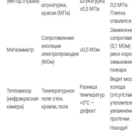
(метод отрыва)
Штукатурка:
штукатурки,
0,2 МПа.
≥0,3 МПа.
краски (МПа)
Плитка
отвалится
Заниженн
Сопротивление
сопротив
изоляции
(0,1 МОм)
Мегаомметр
≥0,5 МОм
электропроводки
риск коро
(МОм)
замыкания
пожара.
Видит мос
Разница
холода
Тепловизор
Температурное
температур
(отсутств
(инфракрасная
поле стен,
>5°C —
утеплителя
камера)
кровли, пола
дефект
увлажнени
протечки.
Находит