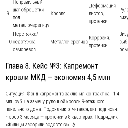
Неправильный
Деформация
шаг обрешетки
Руле
9
Кровля
листов,
под
виз
протечки
металлочерепицу
Перетяжка/
Виз
Коррозия,
10
недотяжка
Металлочерепица
выб
протечки
саморезов
осм
Глава 8. Кейс №3: Капремонт
кровли МКД — экономия 4,5 млн
Ситуация. Фонд капремонта заключил контракт на 11,4
млн руб. на замену рулонной кровли 9-этажного
панельного дома. Подрядчик отчитался, акт подписан.
Через 3 месяца — протечки в 8 квартирах. Подрядчик:
«Жильцы засорили водостоки». 💧