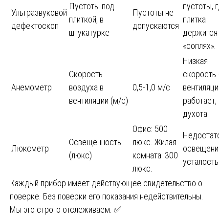
Пустоты под
пустоты, 
Ультразвуковой
Пустоты не
плиткой, в
плитка
дефектоскоп
допускаются
штукатурке
держится
«соплях».
Низкая
Скорость
скорость
Анемометр
воздуха в
0,5-1,0 м/с
вентиляци
вентиляции (м/с)
работает,
духота.
Офис: 500
Недостат
Освещённость
люкс. Жилая
Люксметр
освещени
(люкс)
комната: 300
усталость 
люкс.
Каждый прибор имеет действующее свидетельство о
поверке. Без поверки его показания недействительны.
Мы это строго отслеживаем. ✅