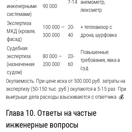
7-14
анемометр,
инженерными
90 000
люксметр
системами)
Экспертиза
100 000 —
20-
+ тепловизор с
МКД (кровля,
300 000
40
дрона, шурфовка
фасад)
Судебная
Повышенные
экспертиза
80 000 —
20-
требования, явка в
(назначенная
200 000
60
суд
судом)
Окупаемость: При цене иска от 500 000 руб. затраты на
экспертизу (50-150 тыс. руб.) окупаются в 5-15 раз. При
выигрыше дела расходы взыскиваются с ответчика. 💰
Глава 10. Ответы на частые
инженерные вопросы