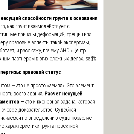
 несущей способности грунта в основании
ого, как грунт взаимодействует с
стинные причины деформаций, трещин или
зберу правовые аспекты такой экспертизы,
аботает, и расскажу, почему АНО «Центр
жным партнером в этих сложных делах. ⚖️🏗️
спертизы: правовой статус
нтом — это не просто «земля». Это элемент,
ность всего здания.
Расчет несущей
даментов
— это инженерная задача, которая
лючевое доказательство. Судебная
азначаемая по определению суда, позволяет
ие характеристики грунта проектной
ям.