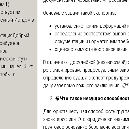
м:1)
ствует ли
Основные задачи такой экспертизы:
ленный Истцом в
установление причин деформаций и
определение соответствия выполн
ьтация
Добрый
документации и нормативным треб
Требуется
оценка стоимости восстановления
тиза
ческой ртути.
В отличие от досудебной (независимой) 
нин нашел 6 кг.
регламентирована процессуальным зако
Чтобы с...
определению суда, а эксперт предупреж
дачу заведомо ложного заключения. 📋
🧠
Что такое несущая способност
Для юриста несущая способность грунта
характеристика. Это юридически значи
грунтовое основание безопасно восприни