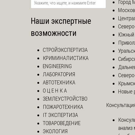
Город 
Москов
Центра
Наши экспертные
Северо
возможности
Южный 
Привол
СТРОЙЭКСПЕРТИЗА
Уральск
КРИМИНАЛИСТИКА
Сибирс
ENGINEERING
Дальне
ЛАБОРАТОРИЯ
Северо
АВТОТЕХНИКА
Крымск
О Ц Е Н К А
Новые 
ЗЕМЛЕУСТРОЙСТВО
Консультация
ПОЖАРОТЕХНИКА
IT ЭКСПЕРТИЗА
Консул
ТОВАРОВЕДЕНИЕ
анализ
ЭКОЛОГИЯ