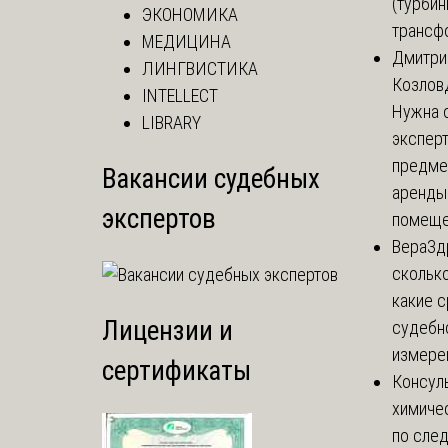
(турбин
ЭКОНОМИКА
трансф
МЕДИЦИНА
Дмитри
ЛИНГВИСТИКА
Козлов
INTELLECT
Нужна 
LIBRARY
эксперт
предме
Вакансии судебных
аренды
экспертов
помеще.
Вера
Зд
сколько
какие 
Лицензии и
судебн
измерен
сертификаты
Консул
химиче
по сле