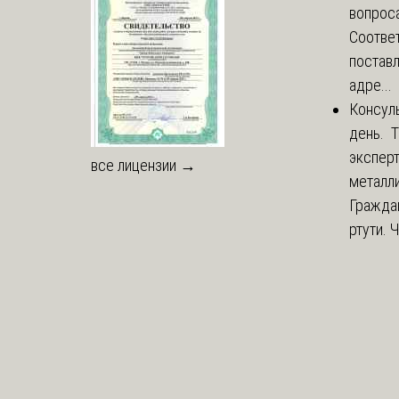
вопроса
Соответ
постав
адре...
Консул
день. 
экспер
все лицензии →
металли
Гражда
ртути. 