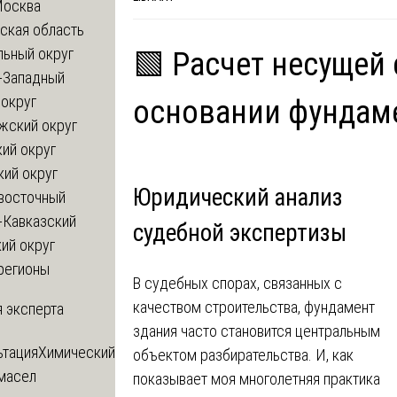
Москва
ская область
льный округ
🟩 Расчет несущей 
-Западный
округ
основании фундам
жский округ
ий округ
кий округ
Юридический анализ
восточный
-Кавказский
судебной экспертизы
ий округ
регионы
В судебных спорах, связанных с
качеством строительства, фундамент
 эксперта
здания часто становится центральным
ьтация
Химический
объектом разбирательства. И, как
 масел
показывает моя многолетняя практика