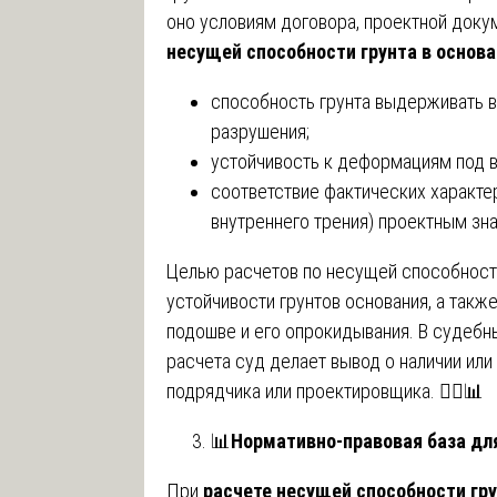
оно условиям договора, проектной доку
несущей способности грунта в основ
способность грунта выдерживать в
разрушения;
устойчивость к деформациям под 
соответствие фактических характер
внутреннего трения) проектным зн
Целью расчетов по несущей способност
устойчивости грунтов основания, а так
подошве и его опрокидывания. В судебн
расчета суд делает вывод о наличии или
подрядчика или проектировщика. 🧑‍⚖️📊
📊
Нормативно-правовая база для
При
расчете несущей способности гр