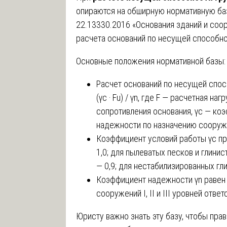
опираются на обширную нормативную ба
22.13330.2016 «Основания зданий и соо
расчета оснований по несущей способн
Основные положения нормативной базы:
Расчет оснований по несущей спос
(γc · Fu) / γn, где F — расчетная н
сопротивления основания, γc — ко
надежности по назначению сооруж
Коэффициент условий работы γc пр
1,0; для пылеватых песков и глини
— 0,9; для нестабилизированных гли
Коэффициент надежности γn равен 1
сооружений I, II и III уровней отве
Юристу важно знать эту базу, чтобы пр