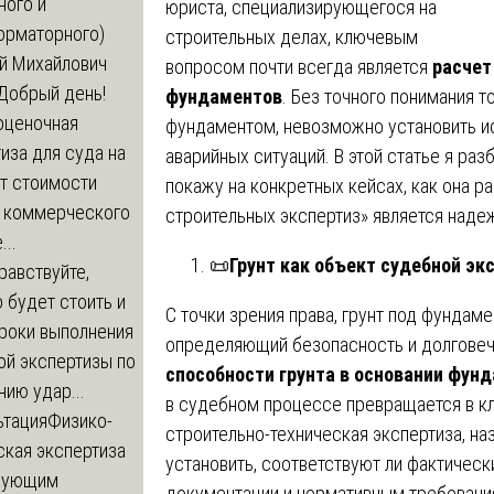
ного и
юриста, специализирующегося на
орматорного)
строительных делах, ключевым
й Михайлович
вопросом почти всегда является
расчет
Добрый день!
фундаментов
. Без точного понимания т
оценочная
фундаментом, невозможно установить и
иза для суда на
аварийных ситуаций. В этой статье я ра
т стоимости
покажу на конкретных кейсах, как она р
 коммерческого
строительных экспертиз» является наде
..
📜
Грунт как объект судебной эк
равствуйте,
 будет стоить и
С точки зрения права, грунт под фундаме
сроки выполнения
определяющий безопасность и долговеч
ой экспертизы по
способности грунта в основании фун
ию удар...
в судебном процессе превращается в к
ьтация
Физико-
строительно-техническая экспертиза, н
ская экспертиза
установить, соответствуют ли фактическ
дующим
документации и нормативным требовани