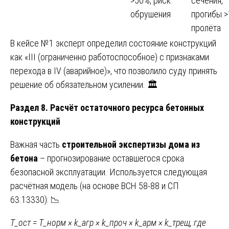
>50%, риск
сечения,
обрушения
прогибы >
пролёта
В кейсе №1 эксперт определил состояние конструкций
как «III (ограниченно работоспособное) с признаками
перехода в IV (аварийное)», что позволило суду принять
решение об обязательном усилении. 🏛️
Раздел 8. Расчёт остаточного ресурса бетонных
конструкций
Важная часть
строительной экспертизы дома из
бетона
– прогнозирование оставшегося срока
безопасной эксплуатации. Используется следующая
расчётная модель (на основе ВСН 58-88 и СП
63.13330): 📉
T_ост = T_норм × k_агр × k_проч × k_арм × k_трещ, где