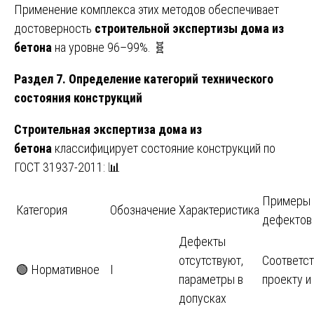
Применение комплекса этих методов обеспечивает
достоверность
строительной экспертизы дома из
бетона
на уровне 96–99%. 🧬
Раздел 7. Определение категорий технического
состояния конструкций
Строительная экспертиза дома из
бетона
классифицирует состояние конструкций по
ГОСТ 31937-2011: 📊
Примеры
Категория
Обозначение
Характеристика
дефектов
Дефекты
отсутствуют,
Соответс
🟢 Нормативное
I
параметры в
проекту и
допусках