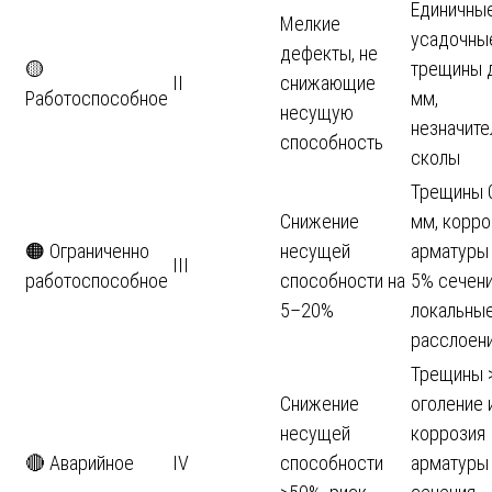
Единичны
Мелкие
усадочны
дефекты, не
🟡
трещины д
II
снижающие
Работоспособное
мм,
несущую
незначит
способность
сколы
Трещины 
Снижение
мм, корро
🟠 Ограниченно
несущей
арматуры
III
работоспособное
способности на
5% сечени
5–20%
локальны
расслоен
Трещины 
Снижение
оголение 
несущей
коррозия
🔴 Аварийное
IV
способности
арматуры