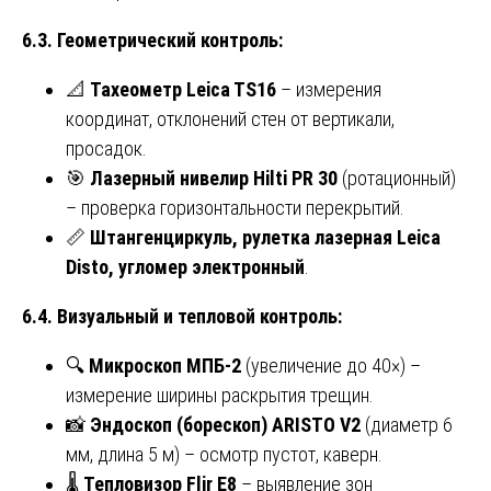
6.3. Геометрический контроль:
📐
Тахеометр Leica TS16
– измерения
координат, отклонений стен от вертикали,
просадок.
🎯
Лазерный нивелир Hilti PR 30
(ротационный)
– проверка горизонтальности перекрытий.
📏
Штангенциркуль, рулетка лазерная Leica
Disto, угломер электронный
.
6.4. Визуальный и тепловой контроль:
🔍
Микроскоп МПБ-2
(увеличение до 40×) –
измерение ширины раскрытия трещин.
📸
Эндоскоп (борескоп) ARISTO V2
(диаметр 6
мм, длина 5 м) – осмотр пустот, каверн.
🌡️
Тепловизор Flir E8
– выявление зон