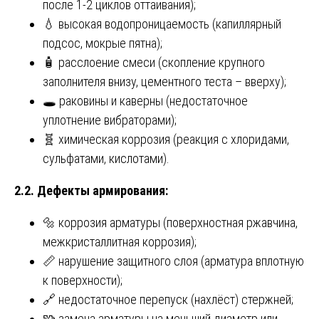
после 1-2 циклов оттаивания);
💧 высокая водопроницаемость (капиллярный
подсос, мокрые пятна);
🧴 расслоение смеси (скопление крупного
заполнителя внизу, цементного теста – вверху);
🕳️ раковины и каверны (недостаточное
уплотнение вибраторами);
🧬 химическая коррозия (реакция с хлоридами,
сульфатами, кислотами).
2.2. Дефекты армирования:
🔩 коррозия арматуры (поверхностная ржавчина,
межкристаллитная коррозия);
📏 нарушение защитного слоя (арматура вплотную
к поверхности);
🔗 недостаточное перепуск (нахлёст) стержней;
🧩 замена арматуры на меньший диаметр или