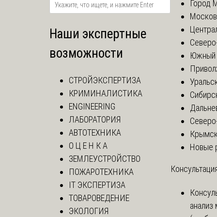
Город 
Москов
Центра
Наши экспертные
Северо
возможности
Южный 
Привол
СТРОЙЭКСПЕРТИЗА
Уральск
КРИМИНАЛИСТИКА
Сибирс
ENGINEERING
Дальне
ЛАБОРАТОРИЯ
Северо
АВТОТЕХНИКА
Крымск
О Ц Е Н К А
Новые 
ЗЕМЛЕУСТРОЙСТВО
Консультация
ПОЖАРОТЕХНИКА
IT ЭКСПЕРТИЗА
Консул
ТОВАРОВЕДЕНИЕ
анализ
ЭКОЛОГИЯ