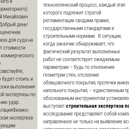
ного и
технологический процесс, каждый этап
орматорного)
которого подлежит строгой
й Михайлович
регламентации сводами правил,
Добрый день!
государственными стандартами и
оценочная
строительными нормами. В ситуации,
иза для суда на
когда заказчик обнаруживает, что
т стоимости
фактический результат выполненных
 коммерческого
работ не соответствует ожидаемым
..
параметрам – будь то отклонения
равствуйте,
геометрии стен, отслоение
 будет стоить и
облицовочного покрытия, протечки инж
сроки выполнения
напольного покрытия, – единственным 
ой экспертизы по
обоснованным инструментом установлен
ию удар...
выступает
строительная экспертиза п
ьтация
Физико-
исследование представляет собой комп
ская экспертиза
направленное не только на выявление в
дующим