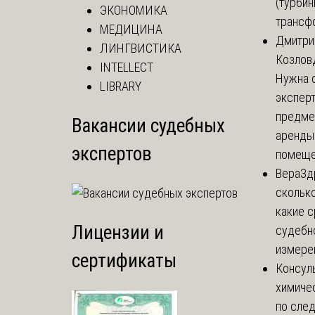
(турбин
ЭКОНОМИКА
трансф
МЕДИЦИНА
Дмитри
ЛИНГВИСТИКА
Козлов
INTELLECT
Нужна 
LIBRARY
эксперт
предме
Вакансии судебных
аренды
экспертов
помеще.
Вера
Зд
сколько
какие 
Лицензии и
судебн
измерен
сертификаты
Консул
химиче
по сле