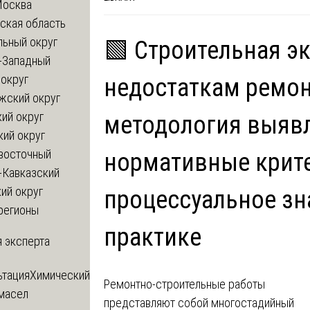
Москва
ская область
льный округ
🟩 Строительная э
-Западный
округ
недостаткам ремон
жский округ
ий округ
методология выявл
кий округ
восточный
нормативные крит
-Кавказский
ий округ
процессуальное зн
регионы
практике
 эксперта
ьтация
Химический
Ремонтно-строительные работы
 масел
представляют собой многостадийный