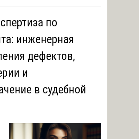
кспертиза по
та: инженерная
ения дефектов,
ерии и
ачение в судебной