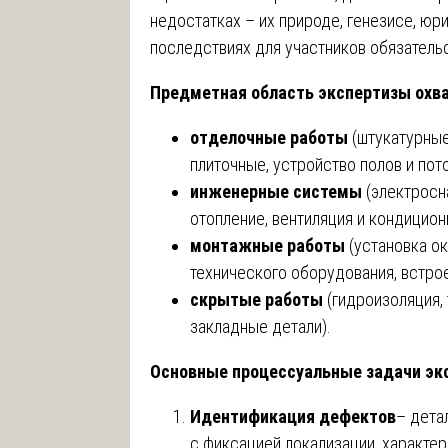
недостатках – их природе, генезисе, ю
последствиях для участников обязатель
Предметная область экспертизы охв
отделочные работы
(штукатурные
плиточные, устройство полов и пот
инженерные системы
(электросн
отопление, вентиляция и кондицион
монтажные работы
(установка о
технического оборудования, встро
скрытые работы
(гидроизоляция,
закладные детали).
Основные процессуальные задачи эк
Идентификация дефектов
– дета
с фиксацией локализации, характер