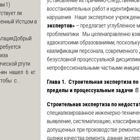
установление их причинно-следственной
м:1)
восстановительных работ и идентификац
ствует ли
нарушения. Наше экспертное учрежден
ленный Истцом в
экспертов»
– предлагает углублённое 
проблематики. Мы целенаправленно вза
ьтация
Добрый
адвокатскими образованиями, поскольк
Требуется
квалификации персонала, современного 
тиза
безусловной процессуальной дисциплины
ческой ртути.
непрофессиональными частными инициат
нин нашел 6 кг.
Чтобы с...
Глава 1. Строительная экспертиза по
пределы и процессуальные задачи
📄
Строительная экспертиза по недоста
специализированное инженерно-техниче
выявление, систематизацию, классифика
допущенных при производстве ремонтно-
оценки качества ремонта, данная экспер