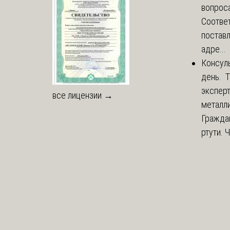
вопроса
Соответ
постав
адре...
Консул
день. 
экспер
все лицензии →
металли
Гражда
ртути. 