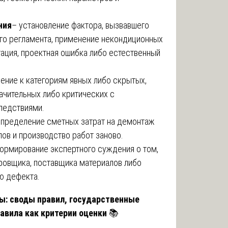
ния
– установление фактора, вызвавшего
го регламента, применение некондиционных
тация, проектная ошибка либо естественный
ение к категориям явных либо скрытых,
ачительных либо критических с
ледствиями.
определение сметных затрат на демонтаж
ов и производство работ заново.
ормирование экспертного суждения о том,
ировщика, поставщика материалов либо
ю дефекта.
зы: своды правил, государственные
авила как критерии оценки
📚