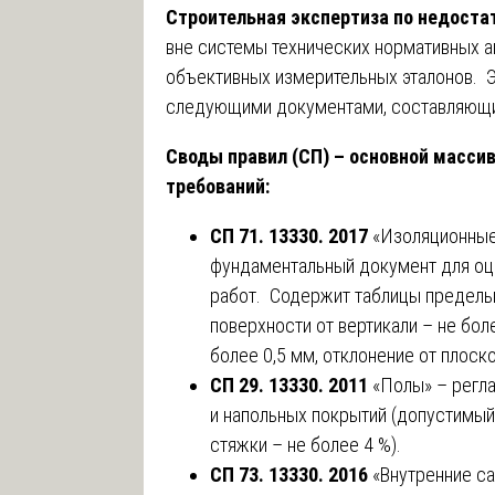
Строительная экспертиза по недоста
вне системы технических нормативных а
объективных измерительных эталонов. 
следующими документами, составляющи
Своды правил (СП) – основной масси
требований:
СП 71. 13330. 2017
«Изоляционные
фундаментальный документ для оц
работ. Содержит таблицы предельн
поверхности от вертикали – не боле
более 0,5 мм, отклонение от плоско
СП 29. 13330. 2011
«Полы» – регл
и напольных покрытий (допустимый
стяжки – не более 4 %).
СП 73. 13330. 2016
«Внутренние с