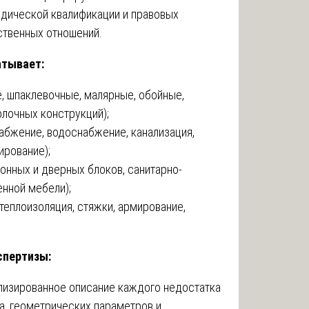
ридической квалификации и правовых
ственных отношений.
атывает:
, шпаклевочные, малярные, обойные,
олочных конструкций);
абжение, водоснабжение, канализация,
ирование);
конных и дверных блоков, санитарно-
енной мебели);
 теплоизоляция, стяжки, армирование,
спертизы:
лизированное описание каждого недостатка
а, геометрических параметров и