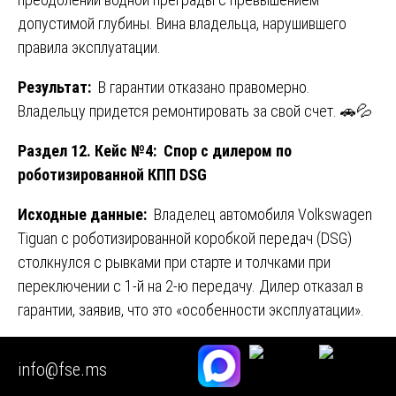
допустимой глубины. Вина владельца, нарушившего
правила эксплуатации.
Результат:
В гарантии отказано правомерно.
Владельцу придется ремонтировать за свой счет. 🚗💦
Раздел 12. Кейс №4: Спор с дилером по
роботизированной КПП DSG
Исходные данные:
Владелец автомобиля Volkswagen
Tiguan с роботизированной коробкой передач (DSG)
столкнулся с рывками при старте и толчками при
переключении с 1-й на 2-ю передачу. Дилер отказал в
гарантии, заявив, что это «особенности эксплуатации».
Ход экспертизы:
При проведении
info@fse.ms
судебной
экспертизы коробки