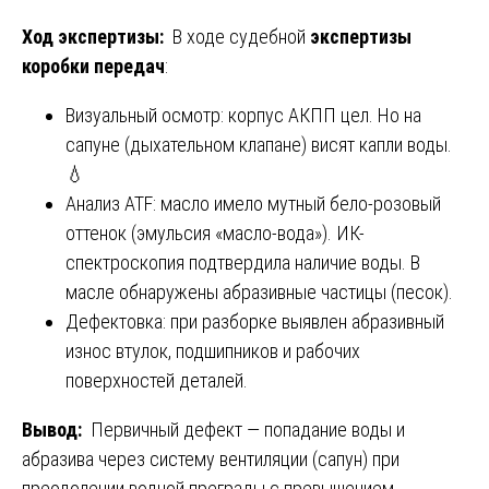
Ход экспертизы:
В ходе судебной
экспертизы
коробки передач
:
Визуальный осмотр: корпус АКПП цел. Но на
сапуне (дыхательном клапане) висят капли воды.
💧
Анализ ATF: масло имело мутный бело-розовый
оттенок (эмульсия «масло-вода»). ИК-
спектроскопия подтвердила наличие воды. В
масле обнаружены абразивные частицы (песок).
Дефектовка: при разборке выявлен абразивный
износ втулок, подшипников и рабочих
поверхностей деталей.
Вывод:
Первичный дефект — попадание воды и
абразива через систему вентиляции (сапун) при
преодолении водной преграды с превышением