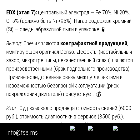
EDX (этап 7):
центральный электрод — Fe 70%, Ni 20%,
Cr 5% (должно быть Ni >95%). Нагар содержал кремний
(Si) — следы абразивной пыли в упаковке. 🧪
Вывод:
Свечи являются
контрафактной продукцией
,
имитирующей оригинал Denso. Дефекты (нестабильный
зазор, микротрещины, некачественный сплав) являются
производственными (брак подпольного производства).
Причинно-следственная связь между дефектами и
невозможностью безопасной эксплуатации (риск
повреждения двигателя) присутствует. 💰
Итог:
Суд взыскал с продавца стоимость свечей (6000
руб.), стоимость диагностики в сервисе (3500 руб.),
расходы на экспертизу (25 000 руб.) и моральный вред
info@fse.ms
(10 000 руб.). Продавец был привлечён к