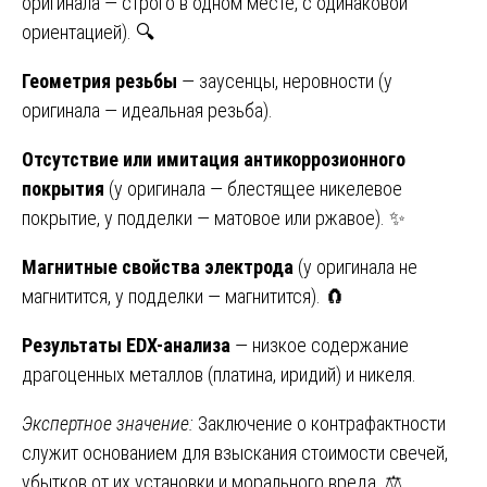
оригинала — строго в одном месте, с одинаковой
ориентацией). 🔍
Геометрия резьбы
— заусенцы, неровности (у
оригинала — идеальная резьба).
Отсутствие или имитация антикоррозионного
покрытия
(у оригинала — блестящее никелевое
покрытие, у подделки — матовое или ржавое). ✨
Магнитные свойства электрода
(у оригинала не
магнитится, у подделки — магнитится). 🧲
Результаты EDX-анализа
— низкое содержание
драгоценных металлов (платина, иридий) и никеля.
Экспертное значение:
Заключение о контрафактности
служит основанием для взыскания стоимости свечей,
убытков от их установки и морального вреда. ⚖️