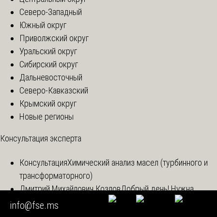
Северо-Западный
Южный округ
Приволжский округ
Уральский округ
Сибирский округ
Дальневосточный
Северо-Кавказский
Крымский округ
Новые регионы
Консультация эксперта
Консультация
Химический анализ масел (турбинного и
трансформаторного)
Дмитрий Михайлович Козлов
Добрый день! Нужна
оценочная экспертиза для суда на предмет стоимости
info@fse.ms
аренды коммерческого помеще...