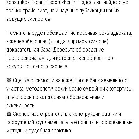
konstrukczij-zdanij-i-sooruzhenij/
— здесь вы найдете не
только прайс-лист, но и научные публикации наших
ведущих экспертов.
Помните: в суде побеждает не красивая речь адвоката,
а железобетонная (иногда в прямом смысле)
доказательная база. Доверьте её создание
профессионалам, для которых экспертиза — это
искусство точного расчёта.
Навигация
🟩 Оценка стоимости заложенного в банк земельного
участка: методологический базис судебной экспертизы
по
для споров по категориям, обременениям и
записям
ликвидности
🟩 Экспертиза строительных конструкций зданий и
сооружений: фундаментальные принципы, современные
методы и судебная практика