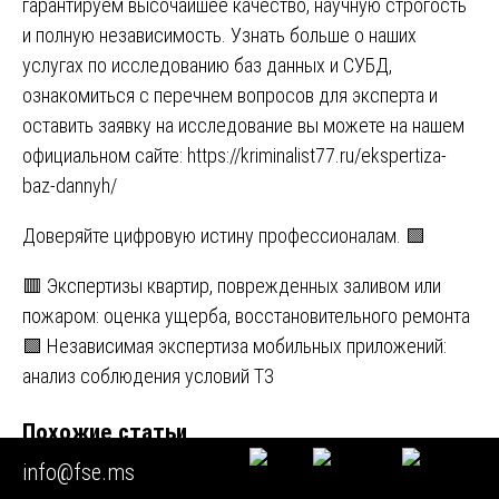
гарантируем высочайшее качество, научную строгость
и полную независимость. Узнать больше о наших
услугах по исследованию баз данных и СУБД,
ознакомиться с перечнем вопросов для эксперта и
оставить заявку на исследование вы можете на нашем
официальном сайте:
https://kriminalist77.ru/ekspertiza-
baz-dannyh/
Доверяйте цифровую истину профессионалам. 🟩
Навигация
🟥 Экспертизы квартир, поврежденных заливом или
пожаром: оценка ущерба, восстановительного ремонта
по
🟩 Независимая экспертиза мобильных приложений:
записям
анализ соблюдения условий ТЗ
Похожие статьи
info@fse.ms
Новые статьи