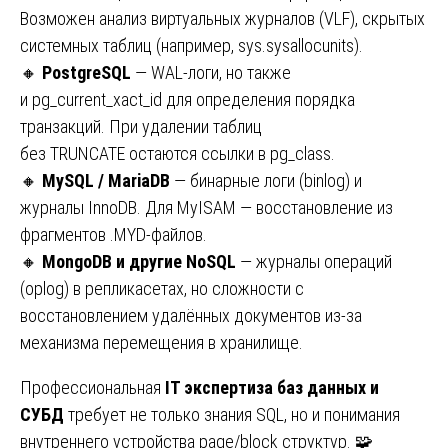
Возможен анализ виртуальных журналов (VLF), скрытых
системных таблиц (например, sys.sysallocunits).
🔸
PostgreSQL
— WAL-логи, но также
и pg_current_xact_id для определения порядка
транзакций. При удалении таблиц
без TRUNCATE остаются ссылки в pg_class.
🔸
MySQL / MariaDB
— бинарные логи (binlog) и
журналы InnoDB. Для MyISAM — восстановление из
фрагментов .MYD-файлов.
🔸
MongoDB и другие NoSQL
— журналы операций
(oplog) в репликасетах, но сложности с
восстановлением удалённых документов из-за
механизма перемещения в хранилище.
Профессиональная
IT экспертиза баз данных и
СУБД
требует не только знания SQL, но и понимания
внутреннего устройства page/block структур. 🧩