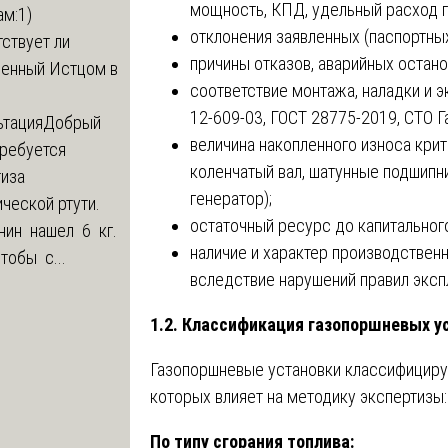
мощность, КПД, удельный расход г
м:1)
отклонения заявленных (паспортных
ствует ли
причины отказов, аварийных остано
ленный Истцом в
соответствие монтажа, наладки и 
12-609-03, ГОСТ 28775-2019, СТО Г
ьтация
Добрый
величина накопленного износа крит
Требуется
коленчатый вал, шатунные подшипн
тиза
генератор);
ческой ртути.
остаточный ресурс до капитального
нин нашел 6 кг.
наличие и характер производствен
Чтобы с...
вследствие нарушений правил эксп
1.2. Классификация газопоршневых у
Газопоршневые установки классифициру
которых влияет на методику экспертизы:
По типу сгорания топлива: