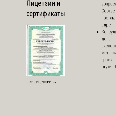
Лицензии и
вопроса
Соответ
сертификаты
постав
адре...
Консул
день. 
экспер
металли
Гражда
ртути. 
все лицензии →