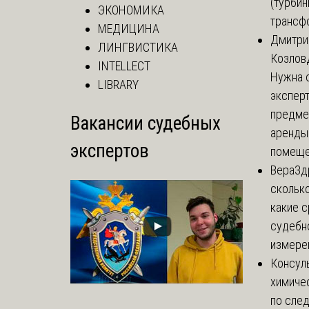
(турбин
ЭКОНОМИКА
трансф
МЕДИЦИНА
Дмитри
ЛИНГВИСТИКА
Козлов
INTELLECT
Нужна 
LIBRARY
эксперт
предме
Вакансии судебных
аренды
экспертов
помеще.
Вера
Зд
сколько
какие 
судебн
измерен
Консул
химиче
по сле