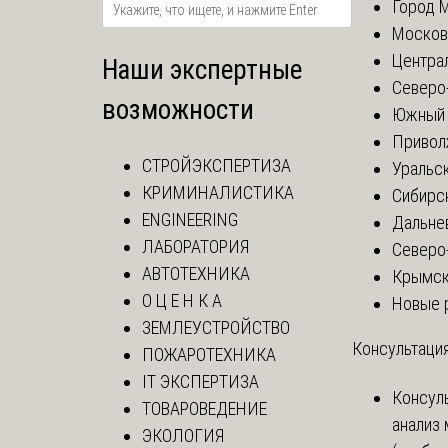
Город 
Москов
Центра
Наши экспертные
Северо
возможности
Южный 
Привол
СТРОЙЭКСПЕРТИЗА
Уральск
КРИМИНАЛИСТИКА
Сибирс
ENGINEERING
Дальне
ЛАБОРАТОРИЯ
Северо
АВТОТЕХНИКА
Крымск
О Ц Е Н К А
Новые 
ЗЕМЛЕУСТРОЙСТВО
Консультация
ПОЖАРОТЕХНИКА
IT ЭКСПЕРТИЗА
Консул
ТОВАРОВЕДЕНИЕ
анализ
ЭКОЛОГИЯ