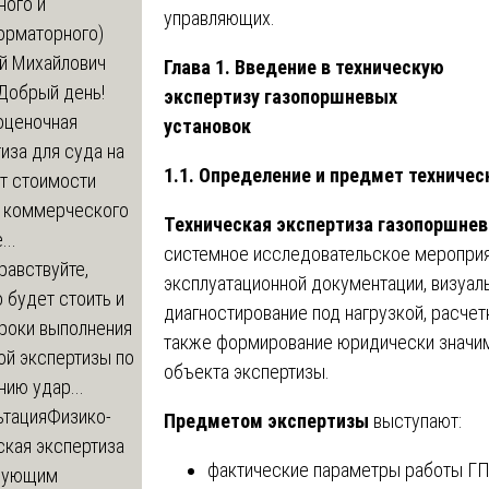
ного и
управляющих.
орматорного)
й Михайлович
Глава 1. Введение в техническую
Добрый день!
экспертизу газопоршневых
оценочная
установок
иза для суда на
1.1. Определение и предмет техничес
т стоимости
 коммерческого
Техническая экспертиза газопоршнев
..
системное исследовательское мероприя
равствуйте,
эксплуатационной документации, визуал
 будет стоить и
диагностирование под нагрузкой, расчет
сроки выполнения
также формирование юридически значим
ой экспертизы по
объекта экспертизы.
ию удар...
ьтация
Физико-
Предметом экспертизы
выступают:
ская экспертиза
фактические параметры работы ГП
дующим