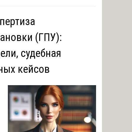
спертиза
ановки (ГПУ):
ели, судебная
ьных кейсов