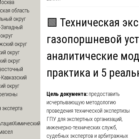
Москва
ская область
льный округ
🟩 Техническая эк
-Западный
округ
газопоршневой уст
жский округ
ий округ
аналитические мод
кий округ
восточный
практика и 5 реал
-Кавказский
ий округ
Цель документа:
предоставить
регионы
исчерпывающую методологию
 эксперта
проведения технической экспертизы
ГПУ для экспертных организаций,
ьтация
Химический
инженерно-технических служб,
 масел
судебных экспертов и арбитражных