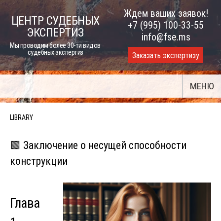
Skip
Ждем ваших заявок!
ЦЕНТР СУДЕБНЫХ
to
+7 (995) 100-33-55
ЭКСПЕРТИЗ
content
info@fse.ms
Мы проводим более 30-ти видов
судебных экспертиз
Заказать экспертизу
МЕНЮ
LIBRARY
🟩 Заключение о несущей способности
конструкции
Глава