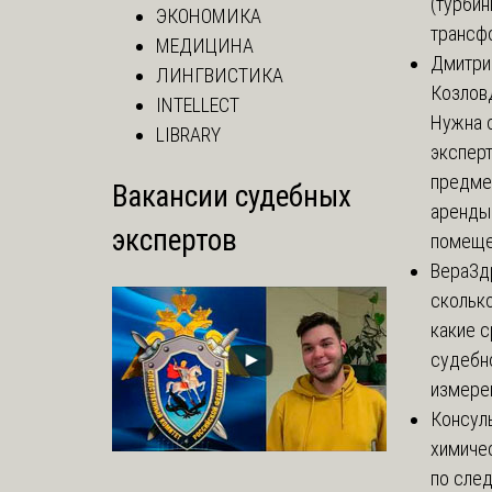
(турбин
ЭКОНОМИКА
трансф
МЕДИЦИНА
Дмитри
ЛИНГВИСТИКА
Козлов
INTELLECT
Нужна 
LIBRARY
эксперт
предме
Вакансии судебных
аренды
экспертов
помеще.
Вера
Зд
сколько
какие 
судебн
измерен
Консул
химиче
по сле