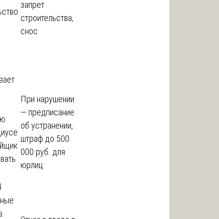
запрет
ьство
строительства,
снос
вает
При нарушении
— предписание
ую
об устранении,
диусе
штраф до 500
ойщик
000 руб. для
вать
юрлиц
ц
тные
в.