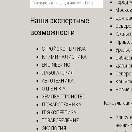
Город 
Москов
Центра
Наши экспертные
Северо
возможности
Южный 
Привол
СТРОЙЭКСПЕРТИЗА
Уральск
КРИМИНАЛИСТИКА
Сибирс
ENGINEERING
Дальне
ЛАБОРАТОРИЯ
Северо
АВТОТЕХНИКА
Крымск
О Ц Е Н К А
Новые 
ЗЕМЛЕУСТРОЙСТВО
Консультация
ПОЖАРОТЕХНИКА
IT ЭКСПЕРТИЗА
Консул
ТОВАРОВЕДЕНИЕ
анализ
ЭКОЛОГИЯ