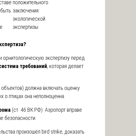
ставе
положительного
 быть
заключения
экологической
е
экспертизы
экспертиза?
и орнитологическую экспертизу перед
система требований
, которая делает
 объектов) должна включать оценку
х о птицах она неполноценна.
рома
(ст. 46 ВК РФ). Аэропорт вправе
е безопасности.
льства произошёл bird strike, доказать