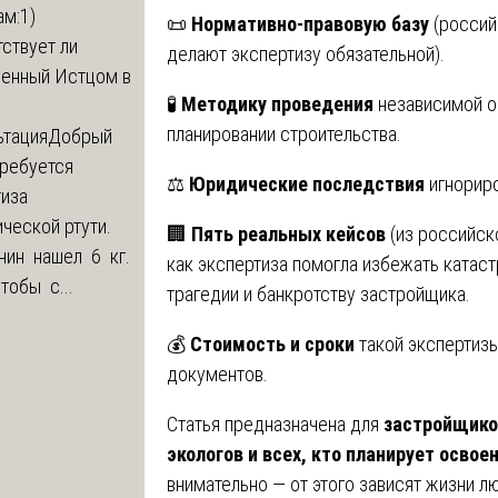
м:1)
📜
Нормативно-правовую базу
(россий
ствует ли
делают экспертизу обязательной).
ленный Истцом в
🧪
Методику проведения
независимой о
планировании строительства.
ьтация
Добрый
Требуется
⚖️
Юридические последствия
игнориро
тиза
ческой ртути.
🏢
Пять реальных кейсов
(из российск
нин нашел 6 кг.
как экспертиза помогла избежать катаст
Чтобы с...
трагедии и банкротству застройщика.
💰
Стоимость и сроки
такой экспертизы
документов.
Статья предназначена для
застройщиков
экологов и всех, кто планирует осво
внимательно — от этого зависят жизни л