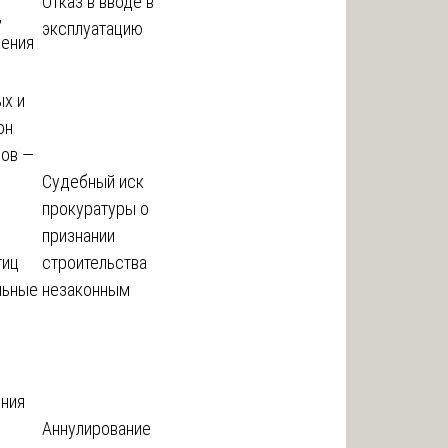
Отказ в вводе в
,
эксплуатацию
чения
ых и
он
мов —
Судебный иск
прокуратуры о
признании
тиц
строительства
льные
незаконным
ения
Аннулирование