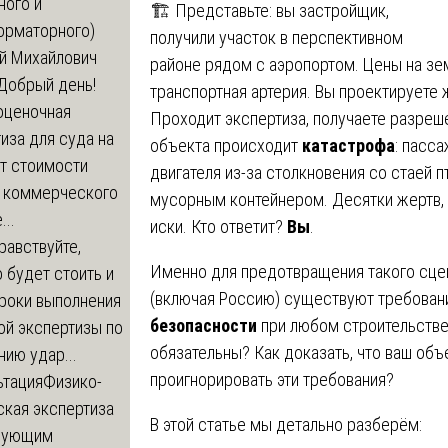
ного и
🏗️ Представьте: вы застройщик,
орматорного)
получили участок в перспективном
й Михайлович
районе рядом с аэропортом. Цены на зе
Добрый день!
транспортная артерия. Вы проектируете 
оценочная
Проходит экспертиза, получаете разреше
иза для суда на
объекта происходит
катастрофа
: пасс
т стоимости
двигателя из-за столкновения со стаей 
 коммерческого
мусорным контейнером. Десятки жертв,
..
иски. Кто ответит?
Вы
.
равствуйте,
Именно для предотвращения такого сцен
 будет стоить и
(включая Россию) существуют требован
сроки выполнения
безопасности
при любом строительстве
ой экспертизы по
обязательны? Как доказать, что ваш объ
ию удар...
проигнорировать эти требования?
ьтация
Физико-
ская экспертиза
В этой статье мы детально разберём:
дующим