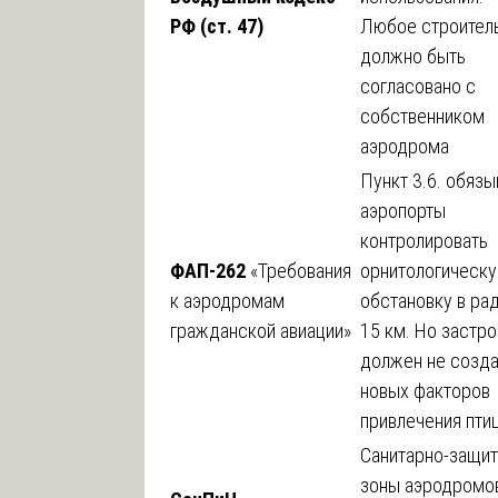
РФ (ст. 47)
Любое строител
должно быть
согласовано с
собственником
аэродрома
Пункт 3.6. обязы
аэропорты
контролировать
ФАП-262
«Требования
орнитологическ
к аэродромам
обстановку в ра
гражданской авиации»
15 км. Но застр
должен не созда
новых факторов
привлечения пти
Санитарно-защи
зоны аэродромо