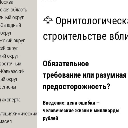
Москва
ская область
льный округ
🦅 Орнитологическ
-Западный
округ
строительстве вбл
жский округ
ий округ
кий округ
Обязательное
восточный
-Кавказский
требование или разумная
ий округ
предосторожность?
регионы
 эксперта
Введение: цена ошибки —
человеческие жизни и миллиарды
ьтация
Химический
рублей
 масел