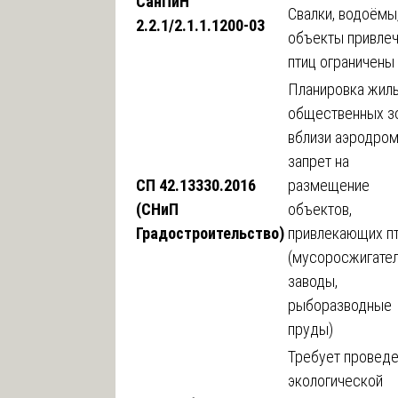
СанПиН
Свалки, водоёмы
2.2.1/2.1.1.1200-03
объекты привле
птиц ограничены
Планировка жил
общественных з
вблизи аэродро
запрет на
СП 42.13330.2016
размещение
(СНиП
объектов,
Градостроительство)
привлекающих п
(мусоросжигате
заводы,
рыборазводные
пруды)
Требует провед
экологической