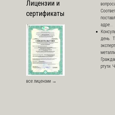
Лицензии и
вопроса
Соответ
сертификаты
постав
адре...
Консул
день. 
экспер
металли
Гражда
ртути. 
все лицензии →