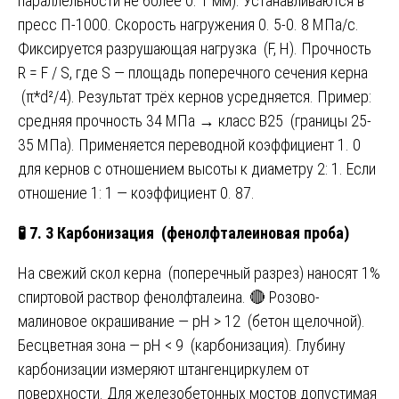
параллельности не более 0. 1 мм). Устанавливаются в
пресс П-1000. Скорость нагружения 0. 5-0. 8 МПа/с.
Фиксируется разрушающая нагрузка (F, Н). Прочность
R = F / S, где S — площадь поперечного сечения керна
(π*d²/4). Результат трёх кернов усредняется. Пример:
средняя прочность 34 МПа → класс В25 (границы 25-
35 МПа). Применяется переводной коэффициент 1. 0
для кернов с отношением высоты к диаметру 2: 1. Если
отношение 1: 1 — коэффициент 0. 87.
🧪
7. 3 Карбонизация (фенолфталеиновая проба)
На свежий скол керна (поперечный разрез) наносят 1%
спиртовой раствор фенолфталеина. 🔴 Розово-
малиновое окрашивание — pH > 12 (бетон щелочной).
Бесцветная зона — pH < 9 (карбонизация). Глубину
карбонизации измеряют штангенциркулем от
поверхности. Для железобетонных мостов допустимая