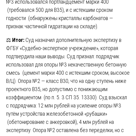
№3 использовался портландцемент марки 400
(требовался 500 для В35), и с истекшим сроком
годности (обнаружены кристаллы карбонатов —
признак частичной гидратации на складе).
⚖️
Итог:
Суд назначил дополнительную экспертизу в
ФГБУ «Судебно-экспертное учреждение», которая
подтвердила наши выводы. Суд признал: подрядчик
использовал для опоры №3 некачественную бетонную
смесь (цемент марки 400 с истекшим сроком, высокое
В/Ц). Опора №2 — класс В30, что на одну ступень ниже
проектного В35, но допустимо с понижающим
коэффициентом (по п. 5. 3 СП 35. 13330). Суд взыскал
с подрядчика: 12 млн рублей на усиление опоры №3
путём устройства железобетонной «рубашки»
(обетонирование с анкеровкой), 4 млн рублей на
экспертизу. Опора №2 оставлена без переделки, но с