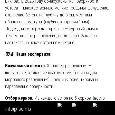
циклов). В 2023 году обнаружены: на поверхности
устоев — множественные мелкие трещины, шелушение,
отслоение бетона на глубину до 5 см, местами
обнажена арматура (глубина коррозии 1 мм).
Подрядчик утверждал: причина — суровый климат
(естественное разрушение, не дефект). Заказчик
настаивал на некачественном бетоне.
🧑
Наша экспертиза:
Визуальный осмотр.
Характер разрушения —
шелушение, отслоение пластинками (типично для
морозного разрушения). Трещины ориентированы
параллельно поверхности.
Отбор кернов.
Из каждого устоя по 5 кернов (всего
10). Часть кернов разрушилась при выбуривании
info@fse.ms
(рассыпались) — признак низкой морозостойкости.