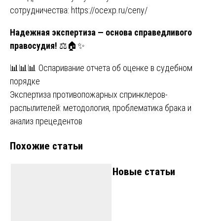
сотрудничества:
https://ocexp.ru/ceny/
Надежная экспертиза — основа справедливого
правосудия!
⚖️🏠✨
Навигация
📊📊📊 Оспаривание отчета об оценке в судебном
порядке
по
Экспертиза противопожарных спринклеров-
записям
распылителей: методология, проблематика брака и
анализ прецедентов
Похожие статьи
Новые статьи