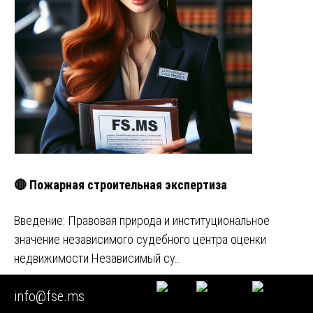
🔴 Пожарная строительная экспертиза
Введение: Правовая природа и институциональное
значение независимого судебного центра оценки
недвижимости Независимый су…
Задавайте любые вопросы
info@fse.ms