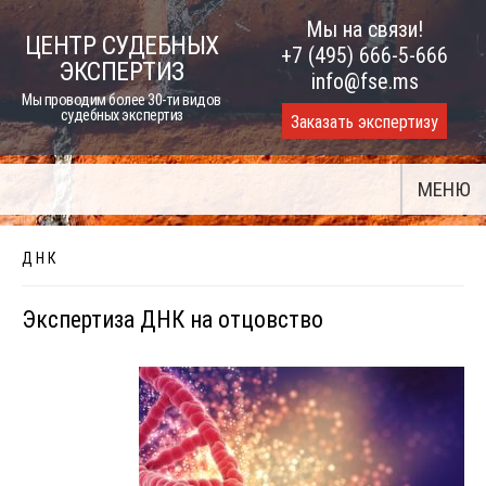
Skip
Мы на связи!
ЦЕНТР СУДЕБНЫХ
to
+7 (495) 666-5-666
ЭКСПЕРТИЗ
content
info@fse.ms
Мы проводим более 30-ти видов
судебных экспертиз
Заказать экспертизу
МЕНЮ
Д Н К
Экспертиза ДНК на отцовство