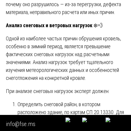
почему оно разрушилось — из-за перегрузки, дефекта
материала, неправильного расчета или иных причин.
Анализ снеговых и ветровых нагрузок
❄️💨
Одной из наиболее частых причин обрушения кровель,
особенно в зимний период, является превышение
фактических снеговых нагрузок над расчетными
значениями. Анализ нагрузок требует тщательного
изучения метеорологических данных и особенностей
снеготложения на конкретной кровле.
При анализе снеговых нагрузок эксперт должен:
Определить снеговой район, в котором
расположено здание, по картам СП 20.13330. Для
этого используются актуальные карты
info@fse.ms
районирования территории РФ по снеговой