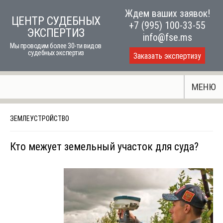
Skip
Ждем ваших заявок!
ЦЕНТР СУДЕБНЫХ
to
+7 (995) 100-33-55
ЭКСПЕРТИЗ
content
info@fse.ms
Мы проводим более 30-ти видов
судебных экспертиз
Заказать экспертизу
МЕНЮ
ЗЕМЛЕУСТРОЙСТВО
Кто межует земельный участок для суда?