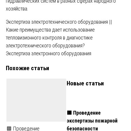
гидравлических систем в разных сферах народного
хозяйства.
Навигация
Экспертиза электротехнического оборудования ||
Какие преимущества дает использование
по
тепловизионного контроля в диагностике
записям
электротехнического оборудования?
Экспертиза электронного оборудования
Похожие статьи
Новые статьи
🟥 Проведение
экспертизы пожарной
безопасности
🟥 Проведение