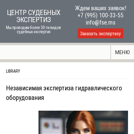
Skip
Ждем ваших заявок!
ЦЕНТР СУДЕБНЫХ
to
+7 (995) 100-33-55
ЭКСПЕРТИЗ
content
info@fse.ms
Мы проводим более 30-ти видов
судебных экспертиз
Заказать экспертизу
МЕНЮ
LIBRARY
Независимая экспертиза гидравлического
оборудования