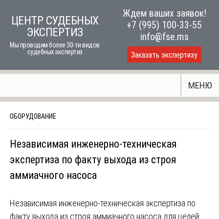
Skip
Ждем ваших заявок!
ЦЕНТР СУДЕБНЫХ
to
+7 (995) 100-33-55
ЭКСПЕРТИЗ
content
info@fse.ms
Мы проводим более 30-ти видов
судебных экспертиз
Заказать экспертизу
МЕНЮ
ОБОРУДОВАНИЕ
Независимая инженерно-техническая
экспертиза по факту выхода из строя
аммиачного насоса
Независимая инженерно-техническая экспертиза по
факту выхода из строя аммиачного насоса для целей