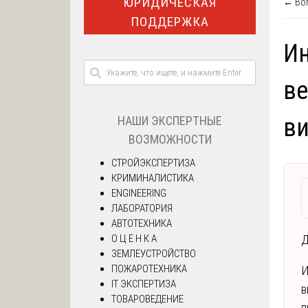
ЮРИДИЧЕСКАЯ
← Воп
ПОДДЕРЖКА
Ин
ве
НАШИ ЭКСПЕРТНЫЕ
ви
ВОЗМОЖНОСТИ
СТРОЙЭКСПЕРТИЗА
КРИМИНАЛИСТИКА
ENGINEERING
ЛАБОРАТОРИЯ
АВТОТЕХНИКА
О Ц Е Н К А
Д
ЗЕМЛЕУСТРОЙСТВО
ПОЖАРОТЕХНИКА
И
IT ЭКСПЕРТИЗА
в
ТОВАРОВЕДЕНИЕ
п