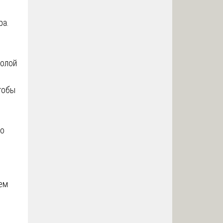
ра.
молой
тобы
но
нем