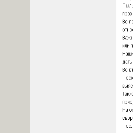
Пыль
прох
Во-п
отно
Важн
или 
Наши
дать
Во-в
Поск
выяс
Такж
прис
На о
свор
Посл