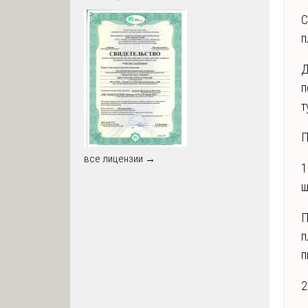
С
п
Д
п
т
П
все лицензии →
1
ш
П
п
п
2