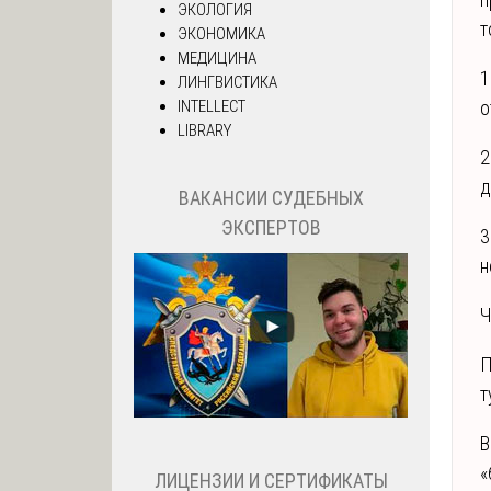
ЭКОЛОГИЯ
т
ЭКОНОМИКА
МЕДИЦИНА
1
ЛИНГВИСТИКА
INTELLECT
о
LIBRARY
2
д
ВАКАНСИИ СУДЕБНЫХ
ЭКСПЕРТОВ
3
н
Ч
П
т
В
«
ЛИЦЕНЗИИ И СЕРТИФИКАТЫ