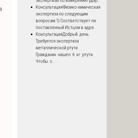
экспертизы по измерению удар...
Консультация
Физико-химическая
а
экспертиза по следующим
вопросам:1) Соответствует ли
поставленный Истцом в адре...
Консультация
Добрый день.
Требуется экспертиза
металлической ртути.
Гражданин нашел 6 кг. ртути.
Чтобы с...