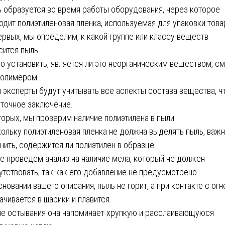
 образуется во время работы оборудования, через которое
одит полиэтиленовая пленка, используемая для упаковки това
ервых, мы определим, к какой группе или классу веществ
сится пыль.
о установить, является ли это неорганическим веществом, с
полимером.
 эксперты будут учитывать все аспекты состава вещества, ч
 точное заключение.
торых, мы проверим наличие полиэтилена в пыли.
ольку полиэтиленовая пленка не должна выделять пыль, важ
нить, содержится ли полиэтилен в образце.
е проведем анализ на наличие мела, который не должен
утствовать, так как его добавление не предусмотрено.
сновании вашего описания, пыль не горит, а при контакте с ог
ачивается в шарики и плавится.
е остывания она напоминает хрупкую и расслаивающуюся