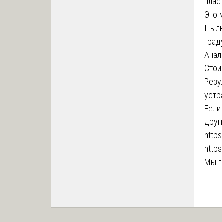
плас
Это 
Пыль
град
Анал
Стои
Резу
устр
Если
друг
http
https
Мы г