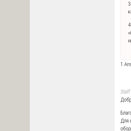
3
к
4
«
н
1 An
Staff
Добр
Благ
Для 
обор