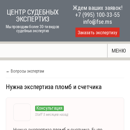
Skip
Ждем ваших заявок!
ЦЕНТР СУДЕБНЫХ
to
+7 (995) 100-33-55
ЭКСПЕРТИЗ
content
info@fse.ms
Мы проводим более 30-ти видов
судебных экспертиз
Заказать экспертизу
МЕНЮ
← Вопросы экспертам
Нужна экспертиза пломб и счетчика
Консультация
Staff
5 месяцев назад
Нужна экспертиза пломб и счетчика. Было