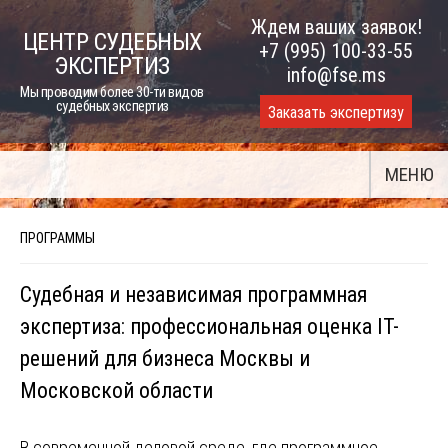
Skip
Ждем ваших заявок!
ЦЕНТР СУДЕБНЫХ
to
+7 (995) 100-33-55
ЭКСПЕРТИЗ
content
info@fse.ms
Мы проводим более 30-ти видов
судебных экспертиз
Заказать экспертизу
МЕНЮ
ПРОГРАММЫ
Судебная и независимая программная
экспертиза: профессиональная оценка IT-
решений для бизнеса Москвы и
Московской области
В современной деловой среде, где программное