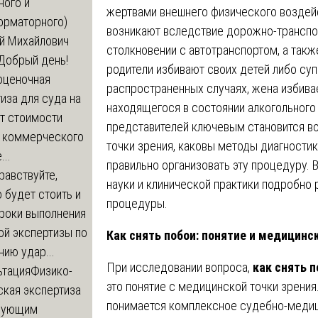
ного и
жертвами внешнего физического воздей
орматорного)
возникают вследствие дорожно-транспо
й Михайлович
столкновении с автотранспортом, а такж
Добрый день!
родители избивают своих детей либо супр
оценочная
распространенных случаях, жена избива
иза для суда на
находящегося в состоянии алкогольного
т стоимости
представителей ключевым становится в
 коммерческого
точки зрения, каковы методы диагностик
..
правильно организовать эту процедуру. 
равствуйте,
науки и клинической практики подробно
 будет стоить и
процедуры.
сроки выполнения
ой экспертизы по
Как снять побои: понятие и медицинс
ию удар...
При исследовании вопроса,
как снять п
ьтация
Физико-
это понятие с медицинской точки зрени
ская экспертиза
понимается комплексное судебно-медиц
дующим