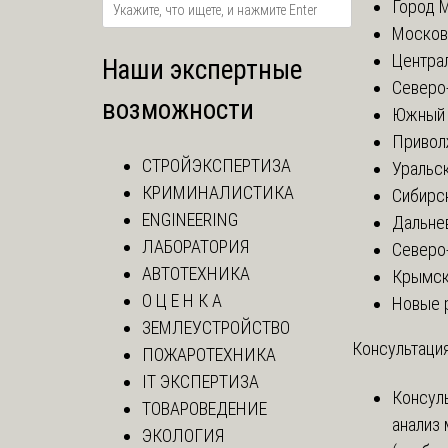
Город 
Москов
Центра
Наши экспертные
Северо
возможности
Южный 
Привол
СТРОЙЭКСПЕРТИЗА
Уральск
КРИМИНАЛИСТИКА
Сибирс
ENGINEERING
Дальне
ЛАБОРАТОРИЯ
Северо
АВТОТЕХНИКА
Крымск
О Ц Е Н К А
Новые 
ЗЕМЛЕУСТРОЙСТВО
Консультация
ПОЖАРОТЕХНИКА
IT ЭКСПЕРТИЗА
Консул
ТОВАРОВЕДЕНИЕ
анализ
ЭКОЛОГИЯ