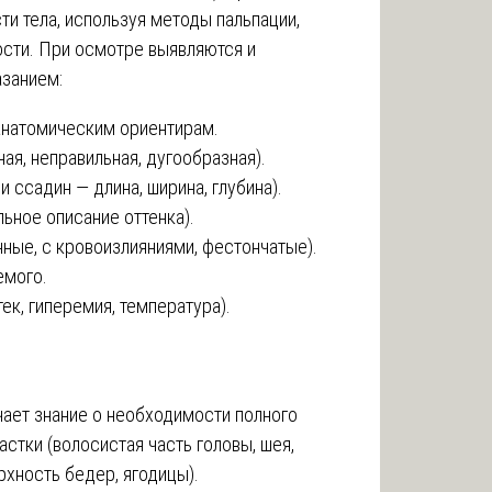
и тела, используя методы пальпации,
ости. При осмотре выявляются и
занием:
 анатомическим ориентирам.
ная, неправильная, дугообразная).
и ссадин — длина, ширина, глубина).
льное описание оттенка).
нные, с кровоизлияниями, фестончатые).
емого.
ек, гиперемия, температура).
ает знание о необходимости полного
астки (волосистая часть головы, шея,
хность бедер, ягодицы).