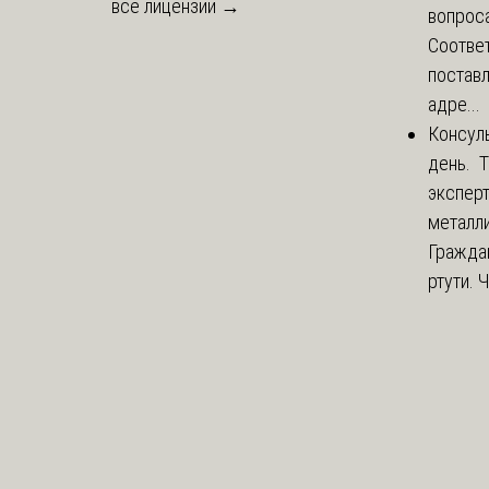
все лицензии →
вопроса
Соответ
постав
адре...
Консул
день. 
экспер
металли
Гражда
ртути. 