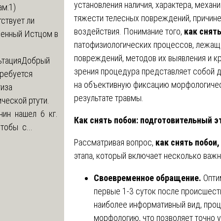
установления наличия, характера, механ
м:1)
тяжести телесных повреждений, причине
ствует ли
воздействия. Понимание того,
как снять
ленный Истцом в
патофизиологических процессов, лежащи
повреждений, методов их выявления и к
ьтация
Добрый
зрения процедура представляет собой д
Требуется
на объективную фиксацию морфологическ
тиза
результате травмы.
ческой ртути.
нин нашел 6 кг.
Как снять побои: подготовительный э
Чтобы с...
Рассматривая вопрос,
как снять побои,
этапа, который включает несколько важн
Своевременное обращение.
Опти
первые 1-3 суток после происшест
наиболее информативный вид, проц
морфологию, что позволяет точно 