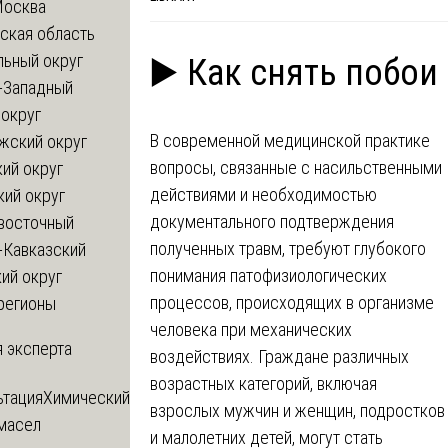
Москва
ская область
льный округ
▶️ Как снять побои
-Западный
округ
В современной медицинской практике
жский округ
вопросы, связанные с насильственными
ий округ
действиями и необходимостью
кий округ
документального подтверждения
восточный
полученных травм, требуют глубокого
-Кавказский
понимания патофизиологических
ий округ
процессов, происходящих в организме
регионы
человека при механических
 эксперта
воздействиях. Граждане различных
возрастных категорий, включая
ьтация
Химический
взрослых мужчин и женщин, подростков
 масел
и малолетних детей, могут стать