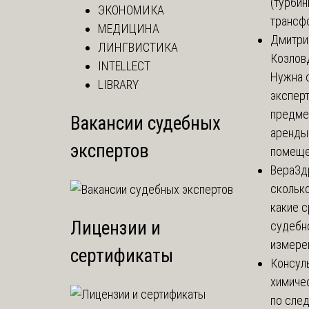
(турбин
ЭКОНОМИКА
трансф
МЕДИЦИНА
Дмитри
ЛИНГВИСТИКА
Козлов
INTELLECT
Нужна 
LIBRARY
эксперт
предме
Вакансии судебных
аренды
экспертов
помеще.
Вера
Зд
сколько
какие 
Лицензии и
судебн
измерен
сертификаты
Консул
химиче
по сле