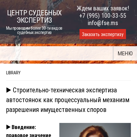
Skip
Ждем ваших заявок!
ЦЕНТР СУДЕБНЫХ
to
+7 (995) 100-33-55
ЭКСПЕРТИЗ
content
info@fse.ms
Мы проводим более 30-ти видов
судебных экспертиз
Заказать экспертизу
МЕНЮ
LIBRARY
▶️ Строительно-техническая экспертиза
автостоянок как процессуальный механизм
разрешения имущественных споров
▶️
Введение:
правовое значение