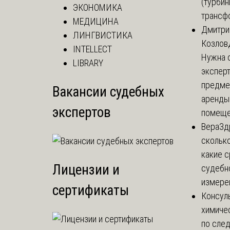
(турбин
ЭКОНОМИКА
трансф
МЕДИЦИНА
Дмитри
ЛИНГВИСТИКА
Козлов
INTELLECT
Нужна 
LIBRARY
эксперт
предме
Вакансии судебных
аренды
экспертов
помеще.
Вера
Зд
сколько
какие 
Лицензии и
судебн
измерен
сертификаты
Консул
химиче
по сле