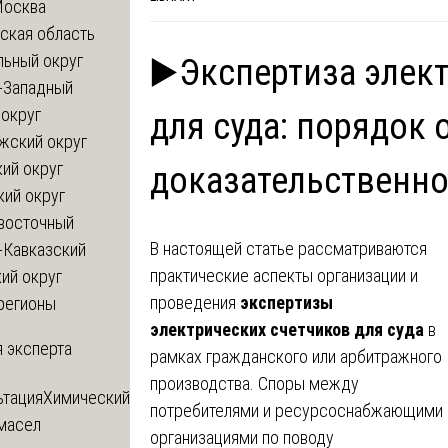
Москва
ская область
льный округ
▶️Экспертиза элек
-Западный
округ
для суда: порядок 
жский округ
ий округ
доказательственно
кий округ
восточный
В настоящей статье рассматриваются
-Кавказский
практические аспекты организации и
ий округ
проведения
экспертизы
регионы
электрических счетчиков для суда
в
 эксперта
рамках гражданского или арбитражного
производства. Споры между
ьтация
Химический
потребителями и ресурсоснабжающими
 масел
организациями по поводу