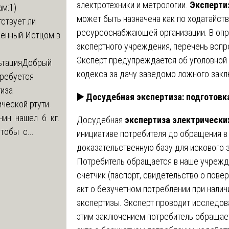
электротехники и метрологии.
Эксперти
м:1)
может быть назначена как по ходатайству
ствует ли
ресурсоснабжающей организации. В опр
ленный Истцом в
экспертного учреждения, перечень вопр
Эксперт предупреждается об уголовной 
ьтация
Добрый
кодекса за дачу заведомо ложного закл
Требуется
тиза
▶️
Досудебная экспертиза: подготовка
ческой ртути.
нин нашел 6 кг.
Досудебная
экспертиза электрически
Чтобы с...
инициативе потребителя до обращения в
доказательственную базу для искового 
Потребитель обращается в наше учрежде
счетчик (паспорт, свидетельство о пове
акт о безучетном потреблении при налич
экспертизы. Эксперт проводит исследов
этим заключением потребитель обращает