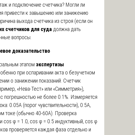
таж и подключение счетчика? Могли ли
ия привести к завышению или занижению
причина выхода счетчика из строя (если он
их счетчиков для суда
должна дать
енные вопросы.
евое доказательство
тральным этапом
экспертизы
собенно при оспаривании акта о безучетном
ении о занижении показаний. Счетчик
ример, «Нева-Тест» или «Симметрия»),
 с погрешностью не более 0.1%. Измеряется
ка: 0.05А (порог чувствительности), 0.5А,
ом токе (обычно 40-60А). Проверка
cos φ = 1.0, cos φ = 0.5 индуктивный, cos φ
иков проверяется каждая фаза отдельно и