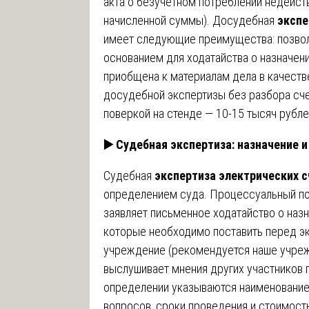
акта о безучетном потреблении недейст
начисленной суммы). Досудебная
экспе
имеет следующие преимущества: позвол
основанием для ходатайства о назначен
приобщена к материалам дела в качеств
досудебной экспертизы без разбора сче
поверкой на стенде — 10-15 тысяч рубле
▶️
Судебная экспертиза: назначение и
Судебная
экспертиза электрических с
определением суда. Процессуальный по
заявляет письменное ходатайство о назн
которые необходимо поставить перед эк
учреждение (рекомендуется наше учреж
выслушивает мнения других участников 
определении указываются наименование
вопросов, сроки проведения и стоимост