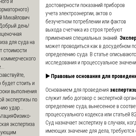
ного и
достоверности показаний приборов
орматорного)
учета электроэнергии, актов о
й Михайлович
безучетном потреблении или фактов
Добрый день!
выхода счетчика из строя требуют
оценочная
применения специальных знаний.
Экспер
иза для суда на
может проводиться как в досудебном пор
т стоимости
определению суда. В статье описываютс
 коммерческого
исследования и процессуальное значени
..
равствуйте,
▶️
Правовые основания для проведен
 будет стоить и
Основанием для проведения
экспертиз
сроки выполнения
служит либо договор с экспертной орга
ой экспертизы по
определение суда, вынесенное в соотве
ию удар...
процессуального кодекса или статьей 8
ьтация
Физико-
Суд назначает экспертизу в случаях, ког
ская экспертиза
имеющих значение для дела, требуются 
дующим