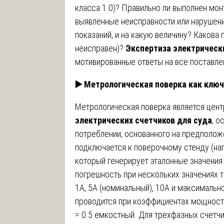
класса 1.0)? Правильно ли выполнен мон
выявленные неисправности или нарушен
показаний, и на какую величину? Какова 
неисправен)?
Экспертиза электрическ
мотивированные ответы на все поставл
▶️
Метрологическая поверка как ключ
Метрологическая поверка является цен
электрических счетчиков для суда
, о
потреблении, основанного на предполож
подключается к поверочному стенду (нап
который генерирует эталонные значения
погрешность при нескольких значениях то
1А, 5А (номинальный), 10А и максимальн
проводится при коэффициентах мощности 
= 0.5 емкостный. Для трехфазных счетч