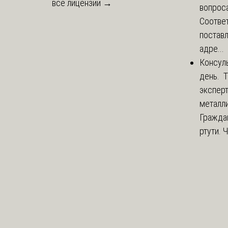
все лицензии →
вопроса
Соответ
постав
адре...
Консул
день. 
экспер
металли
Гражда
ртути. 