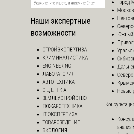
Город 
Москов
Центра
Наши экспертные
Северо
возможности
Южный 
Привол
СТРОЙЭКСПЕРТИЗА
Уральск
КРИМИНАЛИСТИКА
Сибирс
ENGINEERING
Дальне
ЛАБОРАТОРИЯ
Северо
АВТОТЕХНИКА
Крымск
О Ц Е Н К А
Новые 
ЗЕМЛЕУСТРОЙСТВО
Консультация
ПОЖАРОТЕХНИКА
IT ЭКСПЕРТИЗА
Консул
ТОВАРОВЕДЕНИЕ
анализ
ЭКОЛОГИЯ