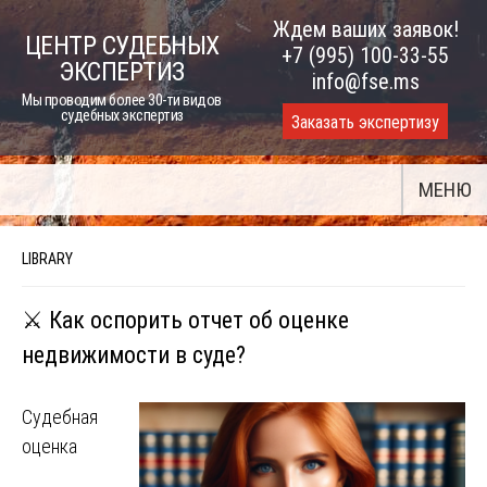
Skip
Ждем ваших заявок!
ЦЕНТР СУДЕБНЫХ
to
+7 (995) 100-33-55
ЭКСПЕРТИЗ
content
info@fse.ms
Мы проводим более 30-ти видов
судебных экспертиз
Заказать экспертизу
МЕНЮ
LIBRARY
⚔️ Как оспорить отчет об оценке
недвижимости в суде?
Судебная
оценка