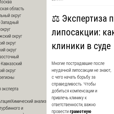
Москва
ская область
льный округ
⚖️ Экспертиза 
-Западный
округ
липосакции: ка
жский округ
ий округ
клиники в суде
кий округ
восточный
Многие пострадавшие после
-Кавказский
неудачной липосакции не знают,
ий округ
с чего начать борьбу за
регионы
справедливость. Чтобы
 эксперта
добиться компенсации и
привлечь клинику к
ьтация
Химический анализ
ответственности, важно
турбинного и
провести
грамотную