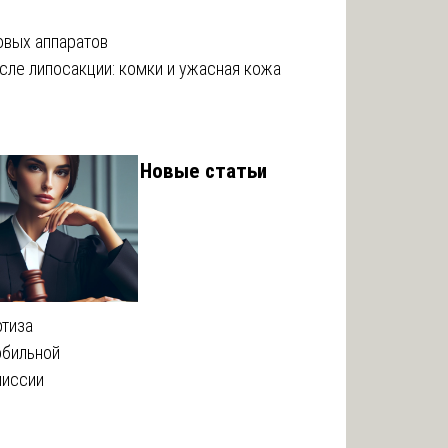
овых аппаратов
сле липосакции: комки и ужасная кожа
Новые статьи
тиза
обильной
миссии