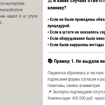
⚠️ В каких случаях ответс
ся экспертиза
клинику?
ческой ртути.
ин нашел 6 кг. ртути.
▪️ Если не были проведены об
...
процедурой.
▪️ Если в штате не оказалось 
▪️ Если оборудование было неи
▪️ Если были нарушены методы
📚 Пример 1. Не выдали и
Пациентка обратилась в частную 
подписания формы согласия и ра
гематомы, синяки, асимметрия.
📌 Эксперты подтвердили отсутс
Компенсация: 450 000 руб. через