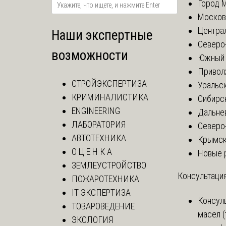
Город 
Москов
Центра
Наши экспертные
Северо
возможности
Южный 
Привол
СТРОЙЭКСПЕРТИЗА
Уральск
КРИМИНАЛИСТИКА
Сибирс
ENGINEERING
Дальне
ЛАБОРАТОРИЯ
Северо
АВТОТЕХНИКА
Крымск
О Ц Е Н К А
Новые 
ЗЕМЛЕУСТРОЙСТВО
Консультация
ПОЖАРОТЕХНИКА
IT ЭКСПЕРТИЗА
Консул
ТОВАРОВЕДЕНИЕ
масел (
ЭКОЛОГИЯ