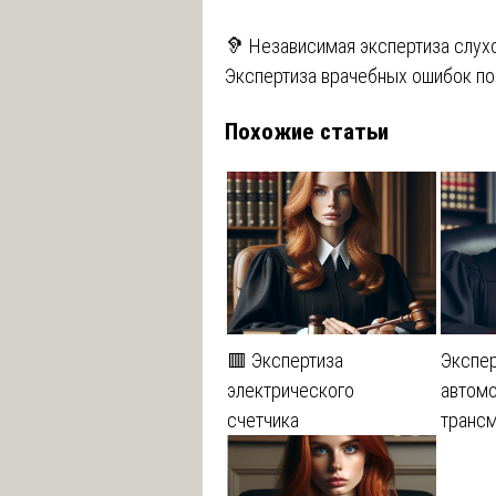
Навигация
🦻 Независимая экспертиза слух
Экспертиза врачебных ошибок по
по
Похожие статьи
записям
🟥 Экспертиза
Экспер
электрического
автом
счетчика
транс