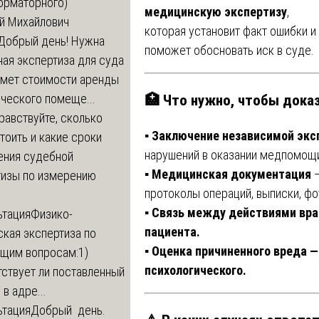
орматорного)
медицинскую экспертизу
,
й Михайлович
которая установит факт ошибки и
Добрый день! Нужна
поможет обосновать иск в суде.
ая экспертиза для суда
дмет стоимости аренды
🏥 Что нужно, чтобы доказ
ческого помеще...
равствуйте, сколько
▪️ Заключение независимой эк
тоить и какие сроки
нарушений в оказании медпомощ
ения судебной
▪️ Медицинская документация
—
тизы по измерению
протоколы операций, выписки, фо
▪️ Связь между действиями вр
ьтация
Физико-
пациента.
кая экспертиза по
▪️ Оценка причиненного вреда —
щим вопросам:1)
психологического.
ствует ли поставленный
в адре...
ьтация
Добрый день.