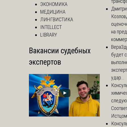
трансф
ЭКОНОМИКА
Дмитри
МЕДИЦИНА
Козлов
ЛИНГВИСТИКА
оценочн
INTELLECT
на пре
LIBRARY
коммер
Вера
Зд
Вакансии судебных
будет с
экспертов
выполн
экспер
удар...
Консул
химичес
следую
Соответ
Истцом 
Консул