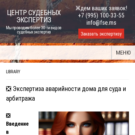
Skip
Ждем ваших заявок!
ЦЕНТР СУДЕБНЫХ
to
+7 (995) 100-33-55
ЭКСПЕРТИЗ
content
info@fse.ms
Мы проводим более 30-ти видов
судебных экспертиз
Заказать экспертизу
МЕНЮ
LIBRARY
❎ Экспертиза аварийности дома для суда и
арбитража
❎
Введение
в