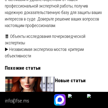
профессиональной экспертной работы, получив
надежную доказательственную базу для защиты ваших
интересов в суде. Доверьте решение ваших вопросов
настоящим профессионалам.
Навигация
🧧 Объекты исследования почерковедческой
экспертизы
по
▶️ Независимая экспертиза мостов: критерии
записям
объективности
Похожие статьи
Новые статьи
info@fse.ms