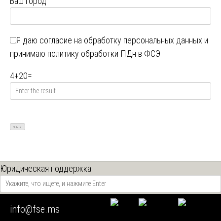
Ваш город
Я даю
согласие на обработку персональных данных
и
принимаю
политику обработки ПДн в ФСЭ
4
+
20
=
Юридическая поддержка
info@fse.ms
Наши экспертные возможности